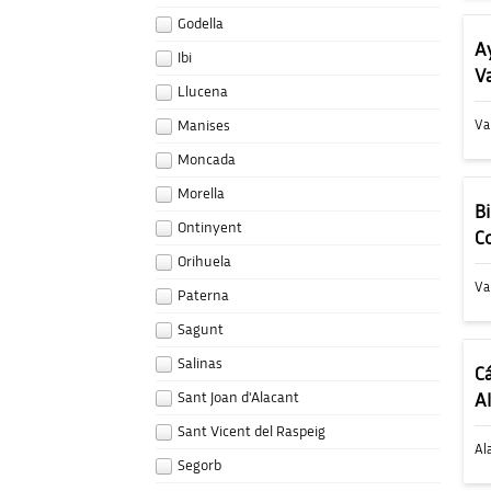
Godella
A
Ibi
V
Llucena
Va
Manises
Moncada
Morella
Bi
Ontinyent
C
Orihuela
Va
Paterna
Sagunt
Salinas
C
Sant Joan d'Alacant
A
Sant Vicent del Raspeig
Al
Segorb