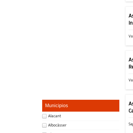
A
I
Va
A
R
Va
A
Municipios
C
Alacant
Sa
Albocàsser