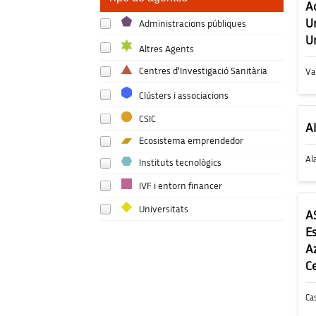
Segorb
A
U
Administracions públiques
Torre la Sal
Un
Altres Agents
Torrent
Centres d’Investigació Sanitària
Va
València
Clústers i associacions
Vall d'Alba
CSIC
A
Ecosistema emprendedor
Vila-real
Al
Instituts tecnològics
Villena
IVF i entorn financer
Vinaròs
Universitats
A
E
Xàtiva
A
C
Ca