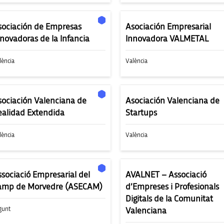
sociación de Empresas
Asociación Empresarial
nnovadoras de la Infancia
Innovadora VALMETAL
lència
València
sociación Valenciana de
Asociación Valenciana de
ealidad Extendida
Startups
lència
València
ssociació Empresarial del
AVALNET – Associació
amp de Morvedre (ASECAM)
d’Empreses i Profesionals
Digitals de la Comunitat
gunt
Valenciana