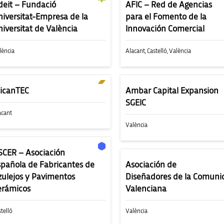
deit – Fundació
AFIC – Red de Agencias
niversitat-Empresa de la
para el Fomento de la
iversitat de València
Innovación Comercial
lència
Alacant
,
Castelló
,
València
licanTEC
Ambar Capital Expansion
SGEIC
acant
València
SCER – Asociación
spañola de Fabricantes de
Asociación de
zulejos y Pavimentos
Diseñadores de la Comuni
erámicos
Valenciana
stelló
València