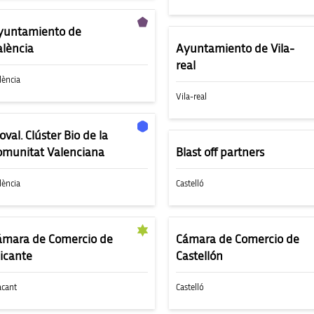
yuntamiento de
alència
Ayuntamiento de Vila-
real
lència
Vila-real
oval. Clúster Bio de la
omunitat Valenciana
Blast off partners
lència
Castelló
ámara de Comercio de
Cámara de Comercio de
licante
Castellón
acant
Castelló