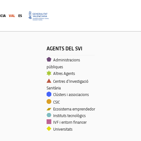
CIA
VAL
ES
.
AGENTS DEL SVI
Administracions
públiques
Altres Agents
Centres d’Investigació
Sanitària
Clústers i associacions
CSIC
Ecosistema emprendedor
Instituts tecnològics
IVF i entorn financer
Universitats