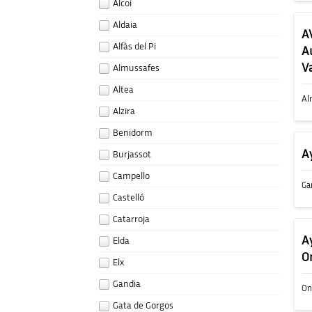
Alcoi
Aldaia
A
Alfàs del Pi
A
V
Almussafes
Altea
Al
Alzira
Benidorm
A
Burjassot
Campello
Ga
Castelló
Catarroja
A
Elda
O
Elx
Gandia
On
Gata de Gorgos