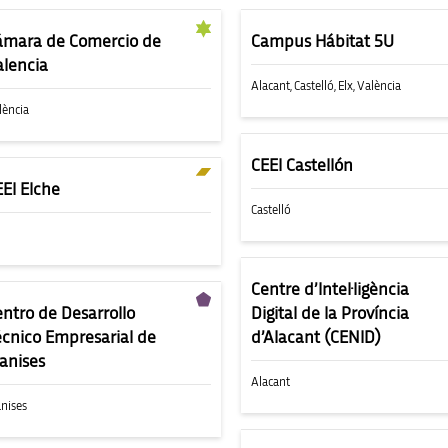
ámara de Comercio de
Campus Hábitat 5U
alencia
Alacant
,
Castelló
,
Elx
,
València
lència
CEEI Castellón
EEI Elche
Castelló
x
Centre d’Intel·ligència
entro de Desarrollo
Digital de la Província
écnico Empresarial de
d’Alacant (CENID)
anises
Alacant
nises