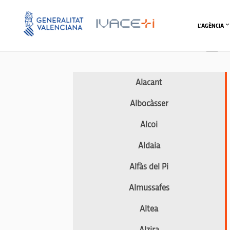
L'AGÈNCIA
Alacant
Albocàsser
Alcoi
Aldaia
Alfàs del Pi
Almussafes
Altea
Alzira