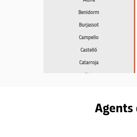
Benidorm
Burjassot
Campello
Castelló
Catarroja
Elda
Elx
Gandia
Agents 
Gata de Gorgos
Godella