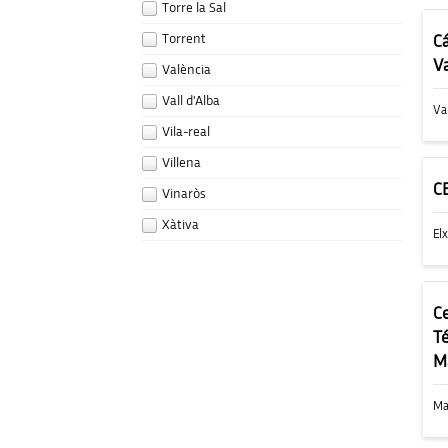
Torre la Sal
Torrent
C
V
València
Vall d'Alba
Va
Vila-real
Villena
C
Vinaròs
Xàtiva
El
C
T
M
Ma