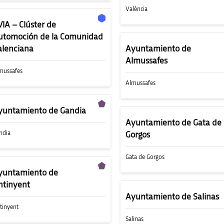
València
VIA – Clúster de
utomoción de la Comunidad
alenciana
Ayuntamiento de
Almussafes
mussafes
Almussafes
yuntamiento de Gandia
Ayuntamiento de Gata de
ndia
Gorgos
Gata de Gorgos
yuntamiento de
ntinyent
Ayuntamiento de Salinas
tinyent
Salinas