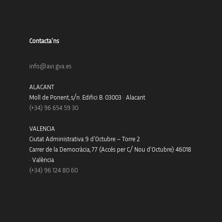
Contacta’ns
info@avi.gva.es
ALACANT
Moll de Ponent, s/n. Edifici B. 03003 · Alacant
(+34)
96 654 59 30
VALENCIA
Ciutat Administrativa 9 d’Octubre – Torre 2
Carrer de la Democràcia, 77 (Accés per C/ Nou d’Octubre) 46018
· València
(+34) 96 124 80 60