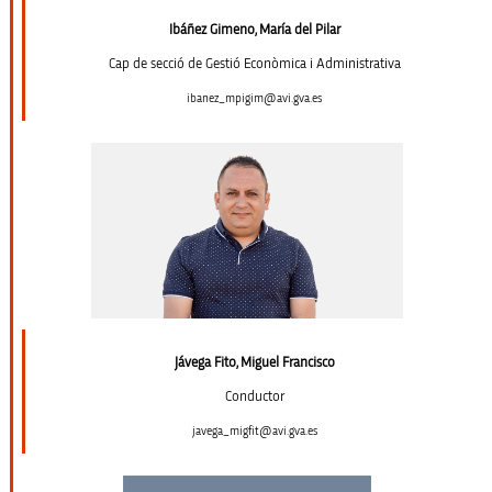
Ibáñez Gimeno, María del Pilar
Cap de secció de Gestió Econòmica i Administrativa
ibanez_mpigim@avi.gva.es
Jávega Fito, Miguel Francisco
Conductor
javega_migfit@avi.gva.es