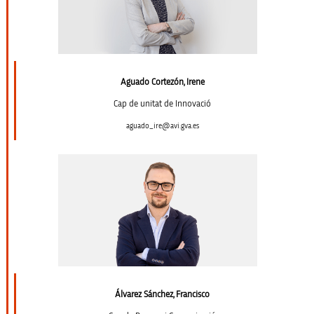
Aguado Cortezón, Irene
Cap de unitat de Innovació
aguado_ire@avi.gva.es
Álvarez Sánchez, Francisco