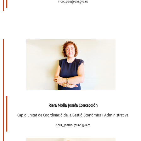
rico_pau@avi.gva.es
Riera Molla, Josefa Concepción
Cap d’unitat de Coordinació de la Gestió Econòmica i Administrativa
riera_josmol@avi.gva.es