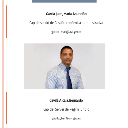
García Juan, María Asunción
Cap de secció de Gestió econòmica administrativa
garcia_mas@avi.gva.es
Gavilá Alcalá, Bernardo
Cap del Servei de Règim Jurídic
gavila_ber@avi.gva.es