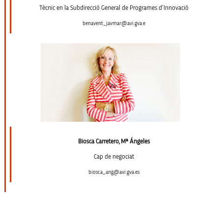
Tècnic en la Subdirecció General de Programes d’Innovació
benavent_javmar@avi.gva.e
Biosca Carretero, Mª Ángeles
Cap de negociat
biosca_ang@avi.gva.es