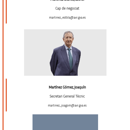
Cap de negociat
martinez_estbla@avi.gva.es
Martínez Gómez, Joaquín
Secretari General Tècnic
martinez_joagom@avi.gva.es