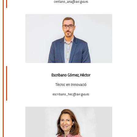
centano_ana@avi.gva.es
Escribano Gómez, Héctor
Tècnic en Innovació
escribano_hec@avi.gva.es