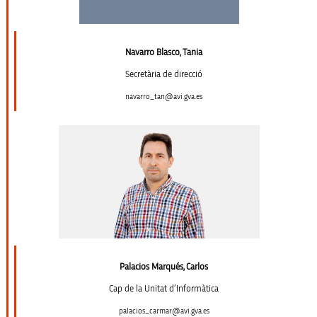
Navarro Blasco, Tania
Secretària de direcció
navarro_tan@avi.gva.es
Palacios Marqués, Carlos
Cap de la Unitat d’Informàtica
palacios_carmar@avi.gva.es