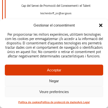
Cap del Servei de Promoció del Coneixement i el Talent
teschendorff_jor@avi.gva.es
Gestionar el consentiment
Per proporcionar les millors experiències, utilitzem tecnologies
com les cookies per emmagatzemar i/o accedir a la informació del
dispositiu. El consentiment d'aquestes tecnologies ens permetrà
tractar dades com el comportament de navegació o identificadors
únics en aquest lloc. No consentir o retirar el consentiment pot
afectar negativament determinades característiques i funcions.
Acceptar
Torrens Marí, Magalí
Tècnica superior
Negar
torrens_mag@avi.gva.es
Veure preferències
Política de cookies
Política de protecció de dades
Avís Legal