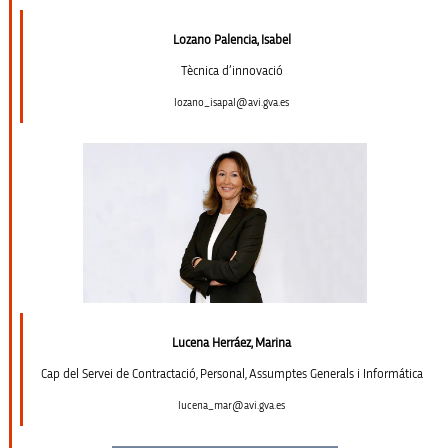
Lozano Palencia, Isabel
Tècnica d’innovació
lozano_isapal@avi.gva.es
Lucena Herráez, Marina
Cap del Servei de Contractació, Personal, Assumptes Generals i Informática
lucena_mar@avi.gva.es