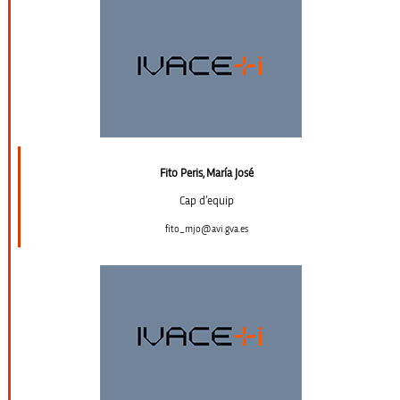
Fito Peris, María José
Cap d’equip
fito_mjo@avi.gva.es