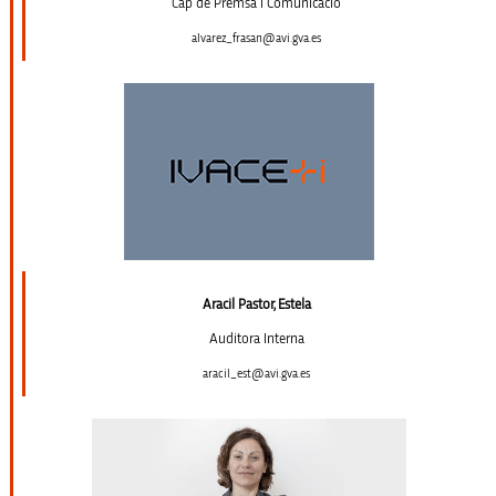
Cap de Premsa i Comunicació
alvarez_frasan@avi.gva.es
Aracil Pastor, Estela
Auditora Interna
aracil_est@avi.gva.es