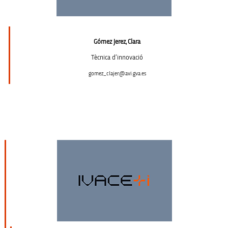
Gómez Jerez, Clara
Tècnica d’innovació
gomez_clajer@avi.gva.es