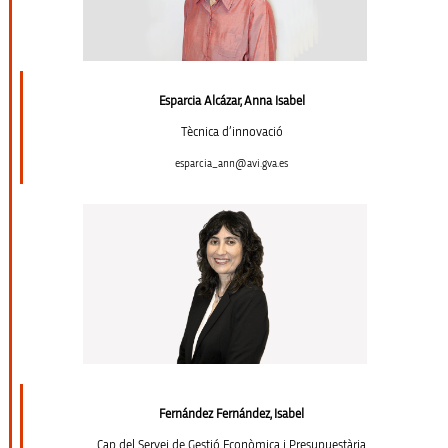
Esparcia Alcázar, Anna Isabel
Tècnica d’innovació
esparcia_ann@avi.gva.es
Fernández Fernández, Isabel
Cap del Servei de Gestió Econòmica i Presupuestària