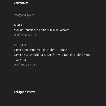
Contacta’ns
info@avi.gva.es
ALACANT
Moll de Ponent, s/n. Edifici B. 03003 · Alacant
(+34)
96 654 59 30
VALENCIA
Ciutat Administrativa 9 d’Octubre – Torre 2
Carrer de la Democràcia, 77 (Accés per C/ Nou d’Octubre) 46018
· València
(+34) 96 124 80 60
Enllaços d’interès