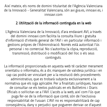
Així mateix, els noms de domini titularitat de l'Agència Valenciana
de la Innovació - Generalitat Valenciana, són avi.gva.es, innoavi.es, i
innoavi.com
2. Utilització de la informació continguda en la web
L'Agència Valenciana de la Innovació, d'ara endavant AVI, a través
del domini innoavi.com facilita la consulta lliure i gratuïta
d'informació d'interès general de l'AVI i en particular informació i
gestions pròpies de l'Administració. Només està autoritzat l'ús
personal i no comercial. No s'autoritza la còpia, reproducció,
transmissió, distribució o modificació del lloc o els seus
continguts.
La informació proporcionada en aquesta web té caràcter merament
orientatiu o informatiu, és a dir, manquen de validesa jurídica i en
cap cas podrà ser vinculant per a la resolució dels procediments
administratius, que es trobarà subjecta exclusivament a la
normativa que els siga aplicable. Per a finalitats jurídiques, hauran
de consultar-se els textos publicats en els Butlletins i Diaris
Oficials o sol·licitar-se a l'AVI. L'accés a la web, així com l'ús que
puga fer-se de la informació que conté, són de l'exclusiva
responsabilitat de l'usuari. L'AVI no es responsabilitzarà de cap
conseqüència, dany o perjudici que pogueren derivar-se d'aquest