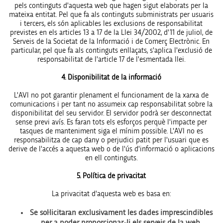
pels continguts d'aquesta web que hagen sigut elaborats per la
mateixa entitat. Pel que fa als continguts subministrats per usuaris
i tercers, els són aplicables les exclusions de responsabilitat
previstes en els articles 13 a 17 de la Llei 34/2002, d'11 de juliol, de
Serveis de la Societat de la Informació i de Comerç Electrònic. En
particular, pel que fa als continguts enllaçats, s'aplica l'exclusió de
responsabilitat de l'article 17 de l'esmentada llei.
4. Disponibilitat de la informació
L'AVI no pot garantir plenament el funcionament de la xarxa de
comunicacions i per tant no assumeix cap responsabilitat sobre la
disponibilitat del seu servidor. El servidor podrà ser desconnectat
sense previ avís. Es faran tots els esforços perquè l'impacte per
tasques de manteniment siga el mínim possible. L'AVI no es
responsabilitza de cap dany o perjudici patit per l'usuari que es
derive de l'accés a aquesta web o de l'ús d'informació o aplicacions
en ell continguts.
5. Política de privacitat
La privacitat d'aquesta web es basa en:
Se sol·licitaran exclusivament les dades imprescindibles
per a poder proporcionar-li els serveis de la web.