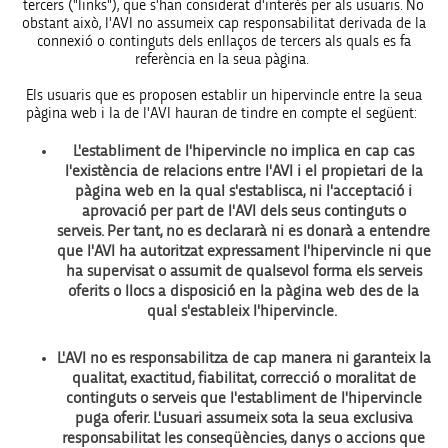
tercers ("links"), que s'han considerat d'interès per als usuaris. No
obstant això, l'AVI no assumeix cap responsabilitat derivada de la
connexió o continguts dels enllaços de tercers als quals es fa
referència en la seua pàgina.
Els usuaris que es proposen establir un hipervincle entre la seua
pàgina web i la de l'AVI hauran de tindre en compte el següent:
L'establiment de l'hipervincle no implica en cap cas
l'existència de relacions entre l'AVI i el propietari de la
pàgina web en la qual s'establisca, ni l'acceptació i
aprovació per part de l'AVI dels seus continguts o
serveis. Per tant, no es declararà ni es donarà a entendre
que l'AVI ha autoritzat expressament l'hipervincle ni que
ha supervisat o assumit de qualsevol forma els serveis
oferits o llocs a disposició en la pàgina web des de la
qual s'estableix l'hipervincle.
L'AVI no es responsabilitza de cap manera ni garanteix la
qualitat, exactitud, fiabilitat, correcció o moralitat de
continguts o serveis que l'establiment de l'hipervincle
puga oferir. L'usuari assumeix sota la seua exclusiva
responsabilitat les conseqüències, danys o accions que