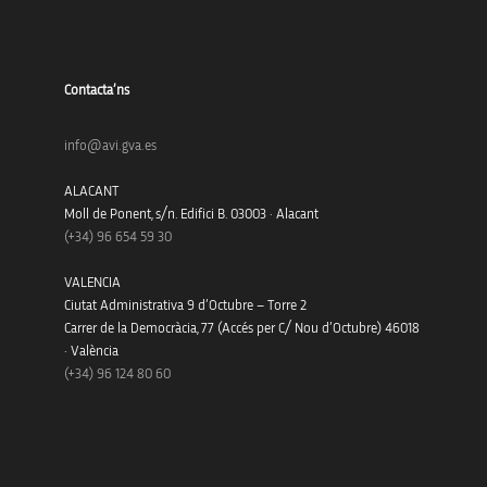
Contacta’ns
info@avi.gva.es
ALACANT
Moll de Ponent, s/n. Edifici B. 03003 · Alacant
(+34)
96 654 59 30
VALENCIA
Ciutat Administrativa 9 d’Octubre – Torre 2
Carrer de la Democràcia, 77 (Accés per C/ Nou d’Octubre) 46018
· València
(+34) 96 124 80 60