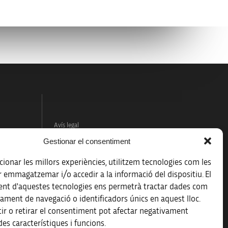
Avís legal
Gestionar el consentiment
Política de protecció de dades
ionar les millors experiències, utilitzem tecnologies com les
Registre d’activitats de tractament
r emmagatzemar i/o accedir a la informació del dispositiu. El
nt d'aquestes tecnologies ens permetrà tractar dades com
Accessibilitat
ament de navegació o identificadors únics en aquest lloc.
ir o retirar el consentiment pot afectar negativament
Mapa web
es característiques i funcions.