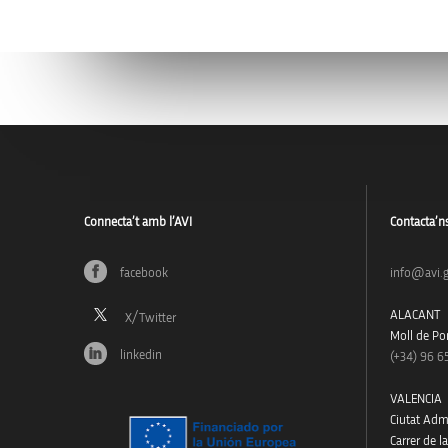
Connecta’t amb l’AVI
Contacta’n
facebook
info@avi.g
ALACANT
Moll de Pon
linkedin
(+34)
96 6
VALENCIA
Ciutat Admi
Carrer de l