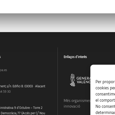
s
Enllaços d’interès
va.es
Per proporc
ent, s/n. Edifici B. 03003 · Alacant
cookies pe
54 59 30
consentime
el comport
Més organismes de suport a la
No consent
innovació
nistrativa 9 d’Octubre – Torre 2
determinad
a Democràcia, 77 (Accés per C/ Nou