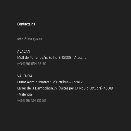
Contacta’ns
info@avi.gva.es
ALACANT
Moll de Ponent, s/n. Edifici B. 03003 · Alacant
(+34)
96 654 59 30
VALENCIA
Ciutat Administrativa 9 d’Octubre – Torre 2
Carrer de la Democràcia, 77 (Accés per C/ Nou d’Octubre) 46018
· València
(+34) 96 124 80 60