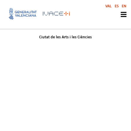
Ciutat de les Arts i les
VAL
ES
EN
Ciències
Ciutat de les Arts i les Ciències