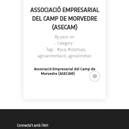
ASSOCIACIÓ EMPRESARIAL
DEL CAMP DE MORVEDRE
(ASECAM)
By
paco
on
- Category :
- Tags :
#pca
,
#startups
,
agroalimentació
,
agroalimetari
Associació Empresarial del Camp de
Morvedre (ASECAM)
Connecta’t amb l’AVI