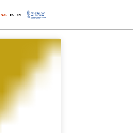
VAL
ES
EN
.