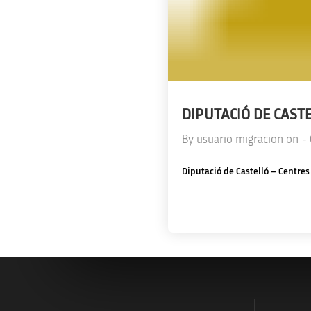
DIPUTACIÓ DE CAST
By
usuario migracion
on
-
Diputació de Castelló – Centre