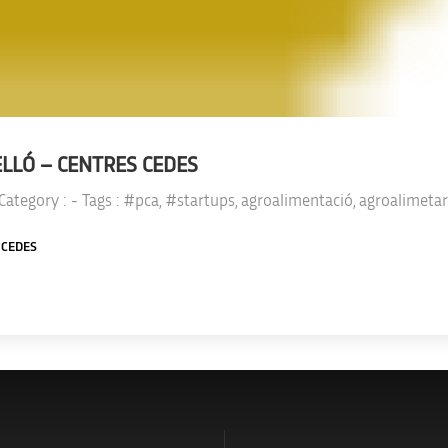
ELLÓ – CENTRES CEDES
 Category :
- Tags :
#pca
,
#startups
,
agroalimentació
,
agroalimetar
s CEDES