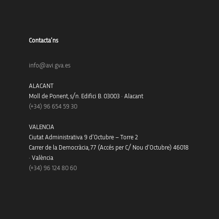
Contacta’ns
info@avi.gva.es
ALACANT
Moll de Ponent, s/n. Edifici B. 03003 · Alacant
(+34)
96 654 59 30
VALENCIA
Ciutat Administrativa 9 d’Octubre – Torre 2
Carrer de la Democràcia, 77 (Accés per C/ Nou d’Octubre) 46018
· València
(+34) 96 124 80 60