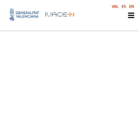
Parque Científico UMH
VAL
ES
EN
Parque Científico UMH