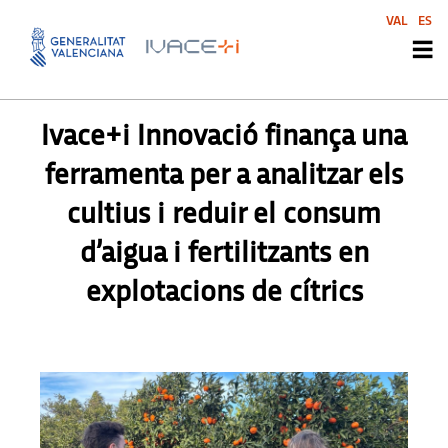
VAL
ES
PREMSA
,
PREMSA
Ivace+i Innovació finança una
ferramenta per a analitzar els
cultius i reduir el consum
d’aigua i fertilitzants en
explotacions de cítrics