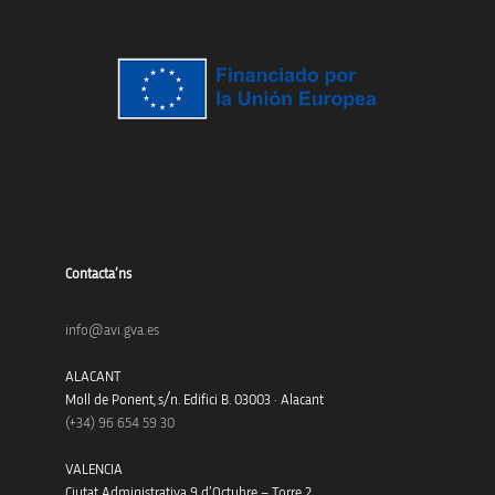
Contacta’ns
info@avi.gva.es
ALACANT
Moll de Ponent, s/n. Edifici B. 03003 · Alacant
(+34)
96 654 59 30
VALENCIA
Ciutat Administrativa 9 d’Octubre – Torre 2