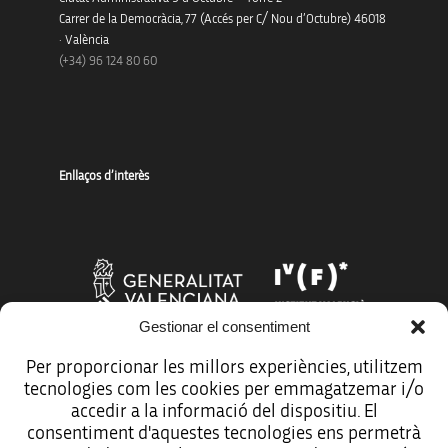
Carrer de la Democràcia, 77 (Accés per C/ Nou d’Octubre) 46018
· València
(+34) 96 124 80 60
Enllaços d’interès
Gestionar el consentiment
Per proporcionar les millors experiències, utilitzem
tecnologies com les cookies per emmagatzemar i/o
Més organismes de suport a la innovació
accedir a la informació del dispositiu. El
consentiment d'aquestes tecnologies ens permetrà