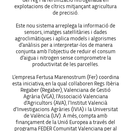
del reg i la fertilització nitrogenada en
explotacions de cítrics mitjançant agricultura
de precisió.
Este nou sistema arreplega la informació de
sensors, imatges satel·litàries i dades
agroclimàtiques i aplica models i algorismes
d’anàlisis per a interpretar-los de manera
conjunta amb l’objectiu de reduir el consum
d’aigua i nitrogen sense comprometre la
productivitat de les parcel·les.
L’empresa Fertusa Marenostrum (Fer) coordina
esta iniciativa, en la qual col·laboren Regs Ibèria
Regaber (Regaber), Valenciana de Gestió
Agrària (VGA), l’Associació Valenciana
d’Agricultors (AVA), l’Institut Valencià
d’Investigacions Agràries (IVIA) i la Universitat
de València (UV). A més, compta amb
finançament de la Unió Europea a través del
programa FEDER Comunitat Valenciana per al