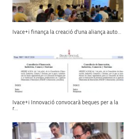
Ivace+i finança la creació d'una aliança auto...
Ivace+i Innovació convocarà beques per a la
r...