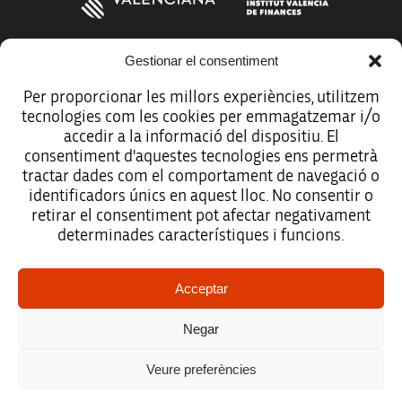
Gestionar el consentiment
Más organismos que apoyan a la innovación
Per proporcionar les millors experiències, utilitzem
tecnologies com les cookies per emmagatzemar i/o
accedir a la informació del dispositiu. El
consentiment d'aquestes tecnologies ens permetrà
tractar dades com el comportament de navegació o
Avíso legal
identificadors únics en aquest lloc. No consentir o
retirar el consentiment pot afectar negativament
Política de protección de datos
determinades característiques i funcions.
Registro de actividades de tratamiento
Acceptar
Créditos
Negar
Accesibilidad
Veure preferències
Mapa web