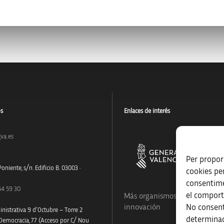
os
Enlaces de interés
va.es
Per proporc
oniente, s/n. Edificio B. 03003 ·
cookies pe
consentime
54 59 30
el comport
Más organismos que apoyan a
No consent
innovación
nistrativa 9 d’Octubre – Torre 2
determinad
 Democracia, 77 (Acceso por C/ Nou