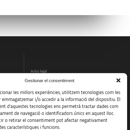
Avíso legal
Gestionar el consentiment
Política de protección de datos
ionar les millors experiències, utilitzem tecnologies com les
Registro de actividades de tratamiento
r emmagatzemar i/o accedir a la informació del dispositiu. El
nt d'aquestes tecnologies ens permetrà tractar dades com
Créditos
ament de navegació o identificadors únics en aquest lloc.
 la
ir o retirar el consentiment pot afectar negativament
Accesibilidad
es característiques i funcions.