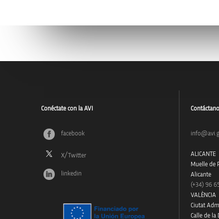
Conéctate con la AVI
Contáctan
facebook
info@avi.g
ALICANTE
Muelle de P
linkedin
Alicante
(+34)
96 6
VALÈNCIA
Ciutat Admi
Calle de la