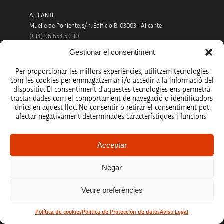
ALICANTE
Muelle de Poniente, s/n. Edificio B. 03003 · Alicante
(+34)
96 654 59 30
VALÈNCIA
Gestionar el consentiment
Ciutat Administrativa 9 d’Octubre – Torre 2
Calle de la Democracia, 77 (Acceso por C/ Nou d’Octubre) 46018
Per proporcionar les millors experiències, utilitzem tecnologies
· València
com les cookies per emmagatzemar i/o accedir a la informació del
(+34) 96 124 80 60
dispositiu. El consentiment d'aquestes tecnologies ens permetrà
tractar dades com el comportament de navegació o identificadors
únics en aquest lloc. No consentir o retirar el consentiment pot
afectar negativament determinades característiques i funcions.
Acceptar
Enlaces de interés
Negar
Veure preferències
Política de cookies
Política de Protección de datos
Aviso Legal