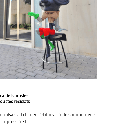
a dels artistes
ductes reciclats
 impulsar la I+D+i en l’elaboració dels monuments
a impressió 3D.