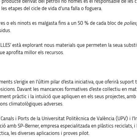
te producte derivat del petroli no només és el responsable de le
es etapes del cicle de vida d’una falla o foguera.
ures o els ninots es malgasta fins a un 50 % de cada bloc de
polie
sidus.
OFALLES’ està explorant nous materials que permeten la seua subst
e aprofita millor els recursos.
nts s’erigix en l’últim pilar d’esta iniciativa, que oferirà suport 
ions. Davant les mancances formatives d’este col·lectiu en matèri
nt pràctic i la intuïció que apliquen en els seus projectes, amb 
ons climatològiques adverses.
Canals i Ports de la Universitat Politècnica de València (UPV) i l’
ció amb SP-Berner, empresa especialitzada en plàstics reciclats, i 
tica, les diverses aplicacions i proves pilot.