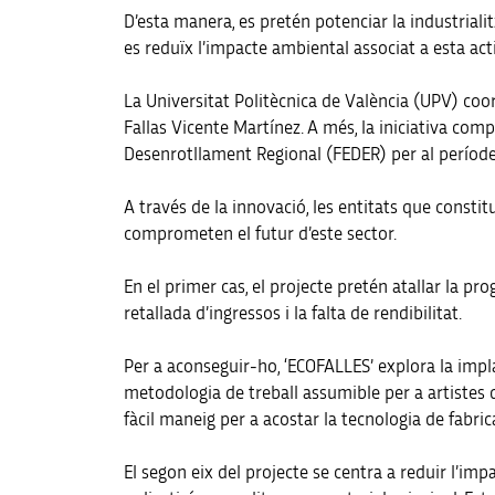
D’esta manera, es pretén potenciar la industriali
es reduïx l’impacte ambiental associat a esta ac
La Universitat Politècnica de València (UPV) coo
Fallas Vicente Martínez. A més, la iniciativa 
Desenrotllament Regional (FEDER) per al períod
A través de la innovació, les entitats que const
comprometen el futur d’este sector.
En el primer cas, el projecte pretén atallar la pr
retallada d’ingressos i la falta de rendibilitat.
Per a aconseguir-ho, ‘ECOFALLES’ explora la impla
metodologia de treball assumible per a artistes q
fàcil maneig per a acostar la tecnologia de fabri
El segon eix del projecte se centra a reduir l’im