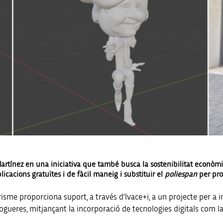
artínez en una iniciativa que també busca la sostenibilitat econòmic
licacions gratuïtes i de fàcil maneig i substituir el
poliespan
per pro
urisme proporciona suport, a través d’Ivace+i, a un projecte per a
 Fogueres, mitjançant la incorporació de tecnologies digitals com l