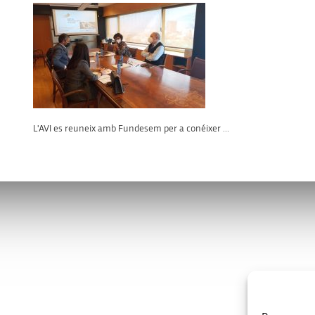
L'AVI es reuneix amb Fundesem per a conéixer ...
s
Enllaços d’interès
va.es