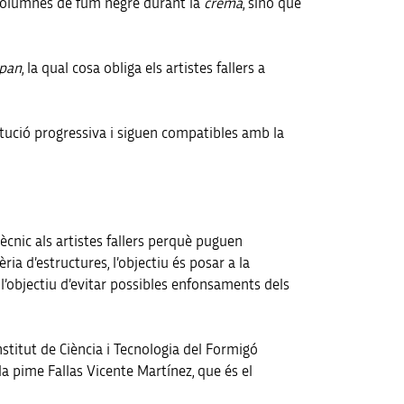
s columnes de fum negre durant la
cremà
, sinó que
span
, la qual cosa obliga els artistes fallers a
itució progressiva i siguen compatibles amb la
tècnic als artistes fallers perquè puguen
a d’estructures, l’objectiu és posar a la
l’objectiu d’evitar possibles enfonsaments dels
Institut de Ciència i Tecnologia del Formigó
la pime Fallas Vicente Martínez, que és el