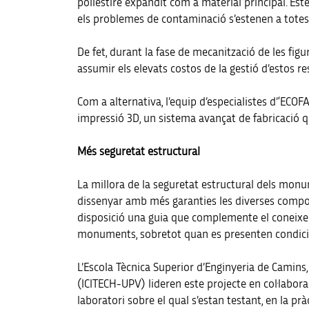
poliestiré expandit com a material principal. Es
els problemes de contaminació s’estenen a totes l
De fet, durant la fase de mecanització de les fig
assumir els elevats costos de la gestió d’estos re
Com a alternativa, l’equip d’especialistes d’‘EC
impressió 3D, un sistema avançat de fabricació qu
Més seguretat estructural
La millora de la seguretat estructural dels monume
dissenyar amb més garanties les diverses composic
disposició una guia que complemente el coneixeme
monuments, sobretot quan es presenten condici
L’Escola Tècnica Superior d’Enginyeria de Camins, 
(ICITECH-UPV) lideren este projecte en col·labora
laboratori sobre el qual s’estan testant, en la pràc