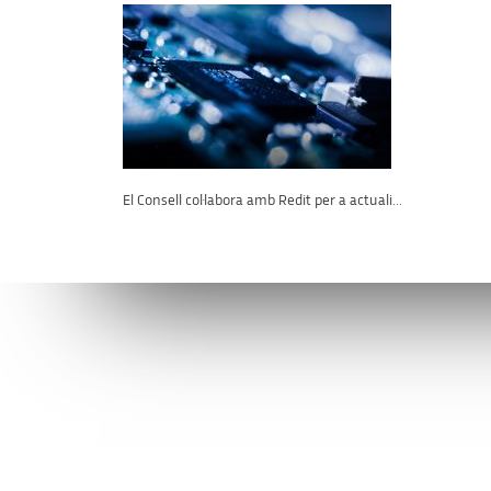
El Consell col·labora amb Redit per a actuali...
Connecta’t amb l’AVI
Contacta’n
facebook
info@avi.g