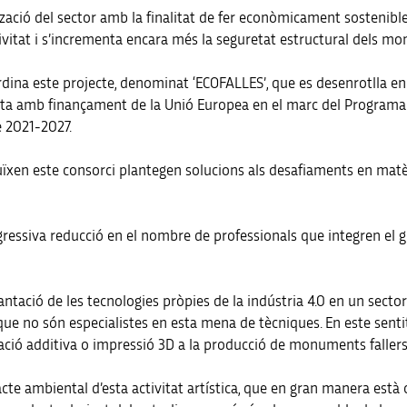
tzació del sector amb la finalitat de fer econòmicament sostenible 
tivitat i s’incrementa encara més la seguretat estructural dels m
rdina este projecte, denominat ‘ECOFALLES’, que es desenrotlla e
compta amb finançament de la Unió Europea en el marc del Progra
e 2021-2027.
ituïxen este consorci plantegen solucions als desafiaments en mat
ogressiva reducció en el nombre de professionals que integren el g
ntació de les tecnologies pròpies de la indústria 4.0 en un sector
ue no són especialistes en esta mena de tècniques. En este sentit,
cació additiva o impressió 3D a la producció de monuments fallers
pacte ambiental d’esta activitat artística, que en gran manera est