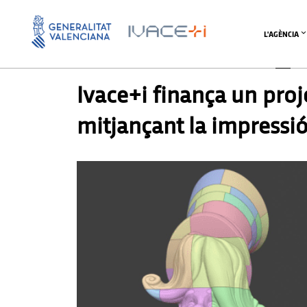
L'AGÈNCIA
PREMSA
,
PREMSA
Ivace+i finança un proje
mitjançant la impressió 