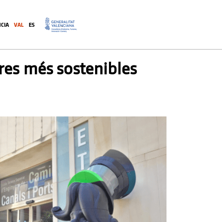
CIA
VAL
ES
.
eres més sostenibles