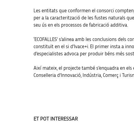
Les entitats que conformen el consorci compten,
per a la caracterització de les fustes naturals qu
seu ús en els processos de fabricació additiva.
‘ECOFALLES’ s’alinea amb les conclusions dels com
constituït en el si d’Ivace+i. El primer insta a i
d’especialistes advoca per produir béns més soste
Així mateix, el projecte també s’enquadra en els e
Conselleria d’Innovació, Indústria, Comerç i Turis
ET POT INTERESSAR