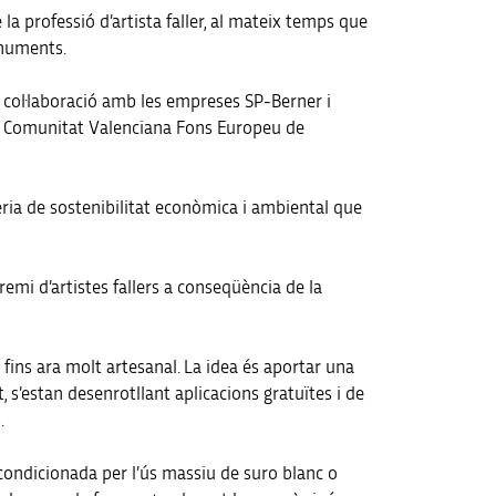
la professió d’artista faller, al mateix temps que
onuments.
n col·laboració amb les empreses SP-Berner i
ma Comunitat Valenciana Fons Europeu de
èria de sostenibilitat econòmica i ambiental que
remi d’artistes fallers a conseqüència de la
 fins ara molt artesanal. La idea és aportar una
 s’estan desenrotllant aplicacions gratuïtes i de
.
à condicionada per l’ús massiu de suro blanc o