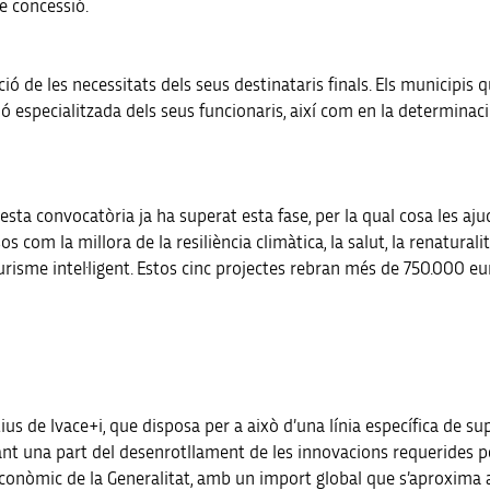
e concessió.
unció de les necessitats dels seus destinataris finals. Els municipi
 especialitzada dels seus funcionaris, així com en la determinaci
 esta convocatòria ja ha superat esta fase, per la qual cosa les a
 com la millora de la resiliència climàtica, la salut, la renatural
 turisme intel·ligent. Estos cinc projectes rebran més de 750.000 e
ctius de Ivace+i, que disposa per a això d’una línia específica de 
ant una part del desenrotllament de les innovacions requerides pe
econòmic de la Generalitat, amb un import global que s’aproxima 