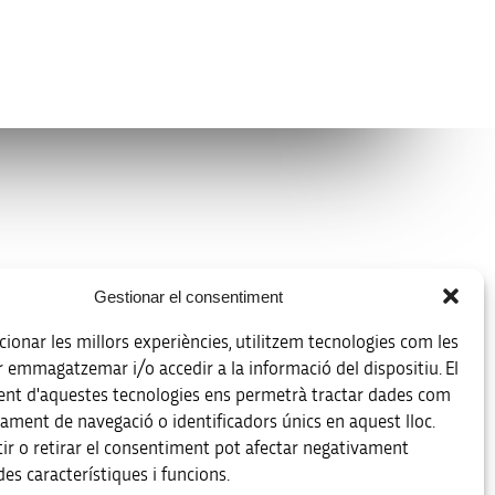
Avís legal
Gestionar el consentiment
Política de protecció de dades
ionar les millors experiències, utilitzem tecnologies com les
Registre d’activitats de tractament
r emmagatzemar i/o accedir a la informació del dispositiu. El
nt d'aquestes tecnologies ens permetrà tractar dades com
Accessibilitat
ament de navegació o identificadors únics en aquest lloc.
ir o retirar el consentiment pot afectar negativament
Mapa web
es característiques i funcions.