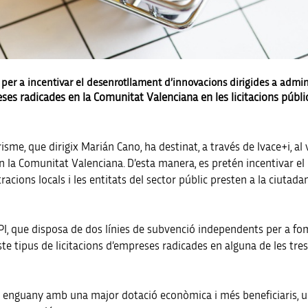
per a incentivar el desenrotllament d’innovacions dirigides a adminis
eses radicades en la Comunitat Valenciana en les licitacions públi
risme, que dirigix Marián Cano, ha destinat, a través de Ivace+i, al
en la Comunitat Valenciana. D’esta manera, es pretén incentivar 
acions locals i les entitats del sector públic presten a la ciutadan
CPI, que disposa de dos línies de subvenció independents per a f
te tipus de licitacions d’empreses radicades en alguna de les tres
ta enguany amb una major dotació econòmica i més beneficiaris, un