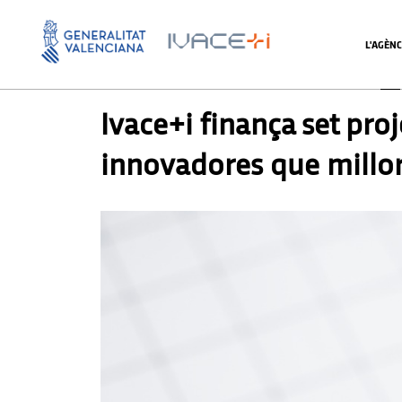
L'AGÈNC
PREMSA
,
PREMSA
Ivace+i finança set pro
innovadores que millore