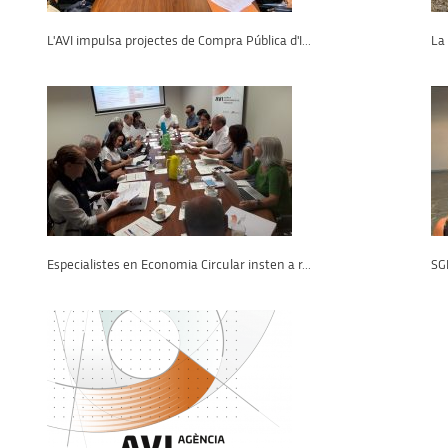
L'AVI impulsa projectes de Compra Pública d'I...
La 
Especialistes en Economia Circular insten a r...
SGI