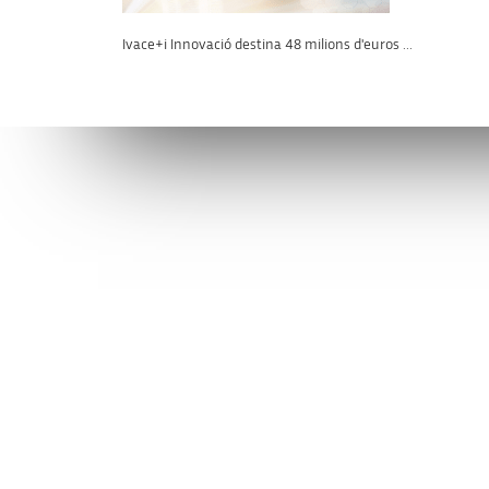
Ivace+i Innovació destina 48 milions d'euros ...
Connecta’t amb l’AVI
Contacta’n
facebook
info@avi.g
ALACANT
Moll de Pon
linkedin
(+34)
96 6
VALENCIA
Ciutat Admi
Carrer de l