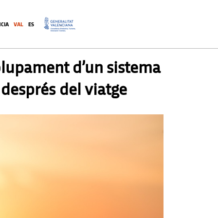
CIA
VAL
ES
.
volupament d’un sistema
 després del viatge