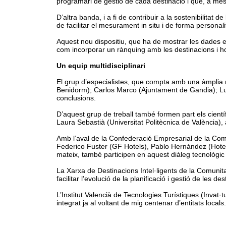
programari de gestió de cada destinació i que, a més, 
D’altra banda, i a fi de contribuir a la sostenibilita
de facilitar el mesurament in situ i de forma personali
Aquest nou dispositiu, que ha de mostrar les dades en 
com incorporar un rànquing amb les destinacions i h
Un equip multidisciplinari
El grup d’especialistes, que compta amb una àmplia 
Benidorm); Carlos Marco (Ajuntament de Gandia); Lui
conclusions.
D’aquest grup de treball també formen part els científ
Laura Sebastià (Universitat Politècnica de València),
Amb l’aval de la Confederació Empresarial de la Comu
Federico Fuster (GF Hotels), Pablo Hernández (Hotels
mateix, també participen en aquest diàleg tecnològic
La Xarxa de Destinacions Intel·ligents de la Comunita
facilitar l’evolució de la planificació i gestió de les de
L’Institut Valencià de Tecnologies Turístiques (Invat
integrat ja al voltant de mig centenar d’entitats locals.