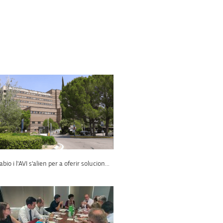
abio i l'AVI s'alien per a oferir solucion...