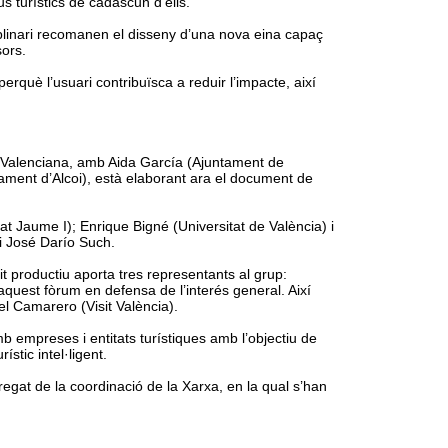
us turístics de cadascun d’ells.
sciplinari recomanen el disseny d’una nova eina capaç
sors.
erquè l’usuari contribuïsca a reduir l’impacte, així
t Valenciana, amb Aida García (Ajuntament de
ament d’Alcoi), està elaborant ara el document de
at Jaume I); Enrique Bigné (Universitat de València) i
 i José Darío Such.
 productiu aporta tres representants al grup:
quest fòrum en defensa de l’interés general. Així
l Camarero (Visit València).
b empreses i entitats turístiques amb l’objectiu de
ístic intel·ligent.
egat de la coordinació de la Xarxa, en la qual s’han