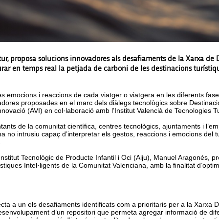
tur, proposa solucions innovadores als desafiaments de la Xarxa de De
r en temps real la petjada de carboni de les destinacions turístique
 emocions i reaccions de cada viatger o viatgera en les diferents fases 
ovadores proposades en el marc dels diàlegs tecnològics sobre Destinacio
ovació (AVI) en col·laboració amb l’Institut Valencià de Tecnologies Tur
ntants de la comunitat científica, centres tecnològics, ajuntaments i l’
tema no intrusiu capaç d’interpretar els gestos, reaccions i emocions del t
.
’Institut Tecnològic de Producte Infantil i Oci (Aiju), Manuel Aragonés, pr
tiques Intel·ligents de la Comunitat Valenciana, amb la finalitat d’optimi
cta a un els desafiaments identificats com a prioritaris per a la Xarxa 
desenvolupament d’un repositori que permeta agregar informació de dif