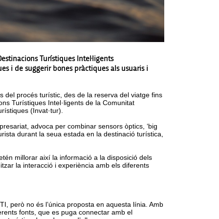
stinacions Turístiques Intel·ligents
s i de suggerir bones pràctiques als usuaris i
del procés turístic, des de la reserva del viatge fins
ns Turístiques Intel·ligents de la Comunitat
ístiques (Invat·tur).
empresariat, advoca per combinar sensors òptics, ‘big
urista durant la seua estada en la destinació turística,
etén millorar així la informació a la disposició dels
tzar la interacció i experiència amb els diferents
DTI, però no és l’única proposta en aquesta línia. Amb
erents fonts, que es puga connectar amb el