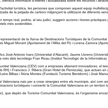
oferisca informació d’interés i actualitzada sobre els recursos i atracti
t de l’activitat turística, les persones que componen aquest equip multidi
tzada de la petjada de carboni mitjançant la utilització de diferents sen
temps real, podria, al seu judici, suggerir accions i bones pràctiques p
otels més sostenibles.
representació de la Xarxa de Destinacions Turístiques de la Comunita
s Miguel Morant (Ajuntament de l’Alfàs del Pi) i Lorena Zamora (Ajunt
ics José Antonio Ivars (Universitat d’Alacant); Jaume Llorens (Universit
 a més dels tecnòlegs Fran Ricau (Institut Tecnològic de la Informàtica)
nitat Valenciana (CEV) com a empreses altament innovadores, el teixit
 RH) i Francisco J. Ribera (Gran Hotel de Peníscola), que actuen en a
 Leire Bilbao i Núria Montes (Fundació Turisme Benidorm) i José Manue
t Valenciana naix per a crear sinergies entre els municipis, així com am
stinacions turístiques i convertir la Comunitat Valenciana en un territori tur
·tur), que depén de Turisme Comunitat Valenciana, és l’organisme encarr