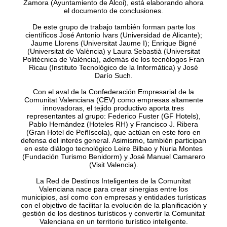
Zamora (Ayuntamiento de Alcoi), está elaborando ahora
el documento de conclusiones.
De este grupo de trabajo también forman parte los
científicos José Antonio Ivars (Universidad de Alicante);
Jaume Llorens (Universitat Jaume I); Enrique Bigné
(Universitat de València) y Laura Sebastià (Universitat
Politècnica de València), además de los tecnólogos Fran
Ricau (Instituto Tecnológico de la Informática) y José
Darío Such.
Con el aval de la Confederación Empresarial de la
Comunitat Valenciana (CEV) como empresas altamente
innovadoras, el tejido productivo aporta tres
representantes al grupo: Federico Fuster (GF Hotels),
Pablo Hernández (Hoteles RH) y Francisco J. Ribera
(Gran Hotel de Peñíscola), que actúan en este foro en
defensa del interés general. Asimismo, también participan
en este diálogo tecnológico Leire Bilbao y Nuria Montes
(Fundación Turismo Benidorm) y José Manuel Camarero
(Visit Valencia).
La Red de Destinos Inteligentes de la Comunitat
Valenciana nace para crear sinergias entre los
municipios, así como con empresas y entidades turísticas
con el objetivo de facilitar la evolución de la planificación y
gestión de los destinos turísticos y convertir la Comunitat
Valenciana en un territorio turístico inteligente.