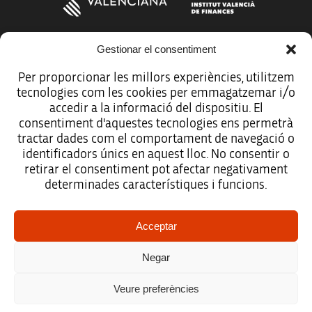
Gestionar el consentiment
Más organismos que apoyan a la innovación
Per proporcionar les millors experiències, utilitzem
tecnologies com les cookies per emmagatzemar i/o
accedir a la informació del dispositiu. El
consentiment d'aquestes tecnologies ens permetrà
tractar dades com el comportament de navegació o
Avíso legal
identificadors únics en aquest lloc. No consentir o
retirar el consentiment pot afectar negativament
Política de protección de datos
determinades característiques i funcions.
Registro de actividades de tratamiento
Acceptar
Créditos
Negar
Accesibilidad
Veure preferències
Mapa web