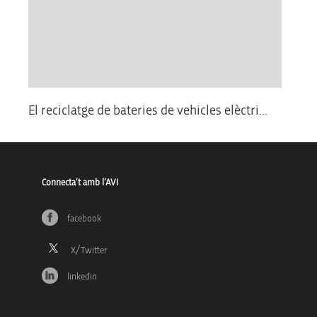
El reciclatge de bateries de vehicles elèctri...
Connecta’t amb l’AVI
facebook
linkedin