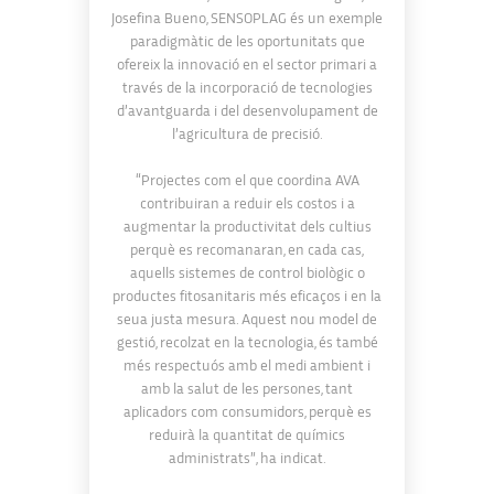
Josefina Bueno, SENSOPLAG és un exemple
paradigmàtic de les oportunitats que
ofereix la innovació en el sector primari a
través de la incorporació de tecnologies
d’avantguarda i del desenvolupament de
l’agricultura de precisió.
“Projectes com el que coordina AVA
contribuiran a reduir els costos i a
augmentar la productivitat dels cultius
perquè es recomanaran, en cada cas,
aquells sistemes de control biològic o
productes fitosanitaris més eficaços i en la
seua justa mesura. Aquest nou model de
gestió, recolzat en la tecnologia, és també
més respectuós amb el medi ambient i
amb la salut de les persones, tant
aplicadors com consumidors, perquè es
reduirà la quantitat de químics
administrats”, ha indicat.