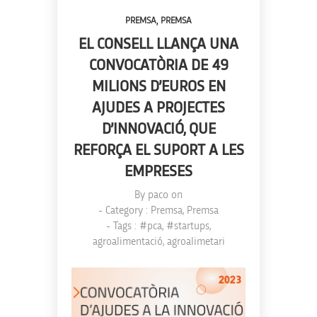
,
PREMSA
PREMSA
EL CONSELL LLANÇA UNA
CONVOCATÒRIA DE 49
MILIONS D’EUROS EN
AJUDES A PROJECTES
D’INNOVACIÓ, QUE
REFORÇA EL SUPORT A LES
EMPRESES
By
paco
on
- Category :
Premsa
,
Premsa
- Tags :
#pca
,
#startups
,
agroalimentació
,
agroalimetari