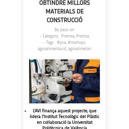
OBTINDRE MILLORS
MATERIALS DE
CONSTRUCCIÓ
By
paco
on
- Category :
Premsa
,
Premsa
- Tags :
#pca
,
#startups
,
agroalimentació
,
agroalimetari
L’AVI finança aquest projecte, que
lidera l’Institut Tecnològic del Plàstic
en col·laboració la Universitat
Politècnica de València