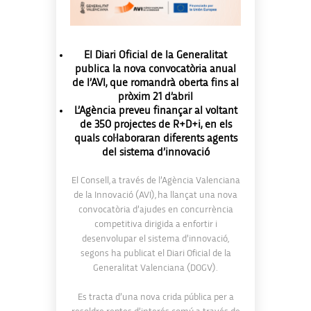
El Diari Oficial de la Generalitat
publica la nova convocatòria anual
de l’AVI, que romandrà oberta fins al
pròxim 21 d’abril
L’Agència preveu finançar al voltant
de 350 projectes de R+D+i, en els
quals col·laboraran diferents agents
del sistema d’innovació
El Consell, a través de l’Agència Valenciana
de la Innovació (AVI), ha llançat una nova
convocatòria d’ajudes en concurrència
competitiva dirigida a enfortir i
desenvolupar el sistema d’innovació,
segons ha publicat el Diari Oficial de la
Generalitat Valenciana (DOGV).
Es tracta d’una nova crida pública per a