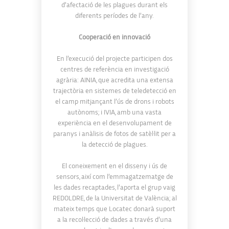
d’afectació de les plagues durant els
diferents períodes de l’any.
Cooperació en innovació
En l’execució del projecte participen dos
centres de referència en investigació
agrària: AINIA, que acredita una extensa
trajectòria en sistemes de teledetecció en
el camp mitjançant l’ús de drons i robots
autònoms; i IVIA, amb una vasta
experiència en el desenvolupament de
paranys i anàlisis de fotos de satèl·lit per a
la detecció de plagues.
El coneixement en el disseny i ús de
sensors, així com l’emmagatzematge de
les dades recaptades, l’aporta el grup vaig
REDOLDRE, de la Universitat de València; al
mateix temps que Locatec donarà suport
a la recol·lecció de dades a través d’una