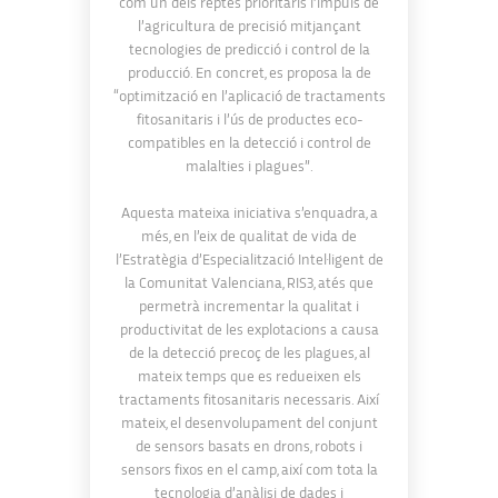
com un dels reptes prioritaris l’impuls de
l’agricultura de precisió mitjançant
tecnologies de predicció i control de la
producció. En concret, es proposa la de
“optimització en l’aplicació de tractaments
fitosanitaris i l’ús de productes eco-
compatibles en la detecció i control de
malalties i plagues”.
Aquesta mateixa iniciativa s’enquadra, a
més, en l’eix de qualitat de vida de
l’Estratègia d’Especialització Intel·ligent de
la Comunitat Valenciana, RIS3, atés que
permetrà incrementar la qualitat i
productivitat de les explotacions a causa
de la detecció precoç de les plagues, al
mateix temps que es redueixen els
tractaments fitosanitaris necessaris. Així
mateix, el desenvolupament del conjunt
de sensors basats en drons, robots i
sensors fixos en el camp, així com tota la
tecnologia d’anàlisi de dades i