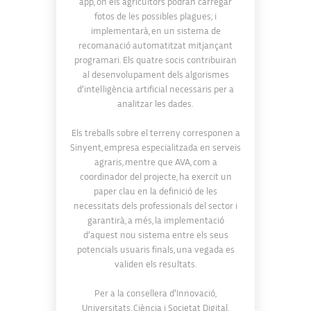
app, on els agricultors podran carregar
fotos de les possibles plagues; i
implementarà, en un sistema de
recomanació automatitzat mitjançant
programari. Els quatre socis contribuiran
al desenvolupament dels algorismes
d’intel·ligència artificial necessaris per a
analitzar les dades.
Els treballs sobre el terreny corresponen a
Sinyent, empresa especialitzada en serveis
agraris, mentre que AVA, com a
coordinador del projecte, ha exercit un
paper clau en la definició de les
necessitats dels professionals del sector i
garantirà, a més, la implementació
d’aquest nou sistema entre els seus
potencials usuaris finals, una vegada es
validen els resultats.
Per a la consellera d’Innovació,
Universitats, Ciència i Societat Digital,