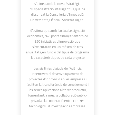
s’alinea amb la nova Estratègia
d’Especialització Intel·ligent S3, que ha
dissenyat la Conselleria d’Innovació,
Universitats, Ciència i Societat Digital.
S’estima que, amb l’actual assignació
econòmica, l’AVI podrà finançar entorn de
350 iniciatives d’innovació, que
s’executaran en un màxim de tres
anualitats, en funció del tipus de programa
i les característiques de cada projecte.
Les sis línies d’ajuda de l’Agència
incentiven el desenvolupament de
projectes d’innovació en les empreses i
faciliten la transferència de coneixement i
les seues aplicacions al teixit productiu,
fomentant, a més, la col·laboració públic-
privada i la cooperació entre centres
tecnològics i d’investigació i empreses.