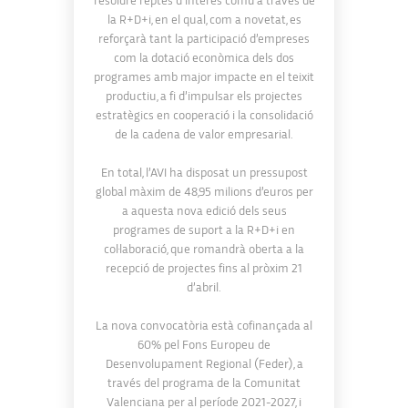
resoldre reptes d’interés comú a través de
la R+D+i, en el qual, com a novetat, es
reforçarà tant la participació d’empreses
com la dotació econòmica dels dos
programes amb major impacte en el teixit
productiu, a fi d’impulsar els projectes
estratègics en cooperació i la consolidació
de la cadena de valor empresarial.
En total, l’AVI ha disposat un pressupost
global màxim de 48,95 milions d’euros per
a aquesta nova edició dels seus
programes de suport a la R+D+i en
col·laboració, que romandrà oberta a la
recepció de projectes fins al pròxim 21
d’abril.
La nova convocatòria està cofinançada al
60% pel Fons Europeu de
Desenvolupament Regional (Feder), a
través del programa de la Comunitat
Valenciana per al període 2021-2027, i