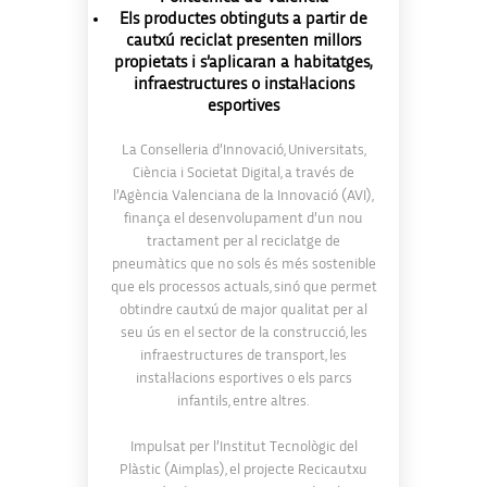
Els productes obtinguts a partir de
cautxú reciclat presenten millors
propietats i s’aplicaran a habitatges,
infraestructures o instal·lacions
esportives
La Conselleria d’Innovació, Universitats,
Ciència i Societat Digital, a través de
l’Agència Valenciana de la Innovació (AVI),
finança el desenvolupament d’un nou
tractament per al reciclatge de
pneumàtics que no sols és més sostenible
que els processos actuals, sinó que permet
obtindre cautxú de major qualitat per al
seu ús en el sector de la construcció, les
infraestructures de transport, les
instal·lacions esportives o els parcs
infantils, entre altres.
Impulsat per l’Institut Tecnològic del
Plàstic (Aimplas), el projecte Recicautxu