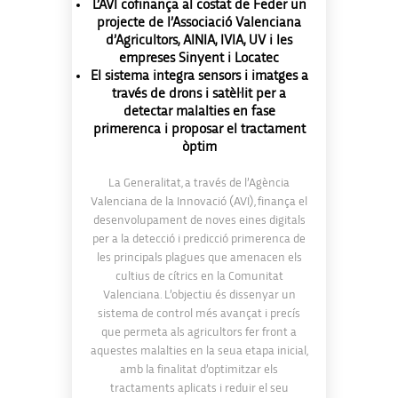
L’AVI cofinança al costat de Feder un
projecte de l’Associació Valenciana
d’Agricultors, AINIA, IVIA, UV i les
empreses Sinyent i Locatec
El sistema integra sensors i imatges a
través de drons i satèl·lit per a
detectar malalties en fase
primerenca i proposar el tractament
òptim
La Generalitat, a través de l’Agència
Valenciana de la Innovació (AVI), finança el
desenvolupament de noves eines digitals
per a la detecció i predicció primerenca de
les principals plagues que amenacen els
cultius de cítrics en la Comunitat
Valenciana. L’objectiu és dissenyar un
sistema de control més avançat i precís
que permeta als agricultors fer front a
aquestes malalties en la seua etapa inicial,
amb la finalitat d’optimitzar els
tractaments aplicats i reduir el seu