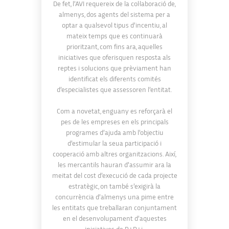
De fet, l’AVI requereix de la col·laboració de,
almenys, dos agents del sistema per a
optar a qualsevol tipus d’incentiu, al
mateix temps que es continuarà
prioritzant, com fins ara, aquelles
iniciatives que oferisquen resposta als
reptes i solucions que prèviament han
identificat els diferents comités
d’especialistes que assessoren l’entitat.
Com a novetat, enguany es reforçarà el
pes de les empreses en els principals
programes d’ajuda amb l’objectiu
d’estimular la seua participació i
cooperació amb altres organitzacions. Així,
les mercantils hauran d’assumir ara la
meitat del cost d’execució de cada projecte
estratègic, on també s’exigirà la
concurrència d’almenys una pime entre
les entitats que treballaran conjuntament
en el desenvolupament d’aquestes