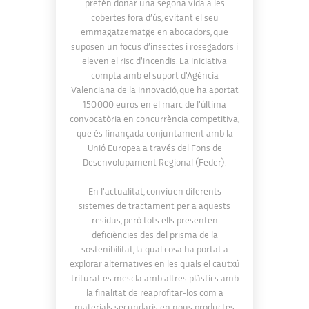
pretén donar una segona vida a les
cobertes fora d’ús, evitant el seu
emmagatzematge en abocadors, que
suposen un focus d’insectes i rosegadors i
eleven el risc d’incendis. La iniciativa
compta amb el suport d’Agència
Valenciana de la Innovació, que ha aportat
150.000 euros en el marc de l’última
convocatòria en concurrència competitiva,
que és finançada conjuntament amb la
Unió Europea a través del Fons de
Desenvolupament Regional (Feder).
En l’actualitat, conviuen diferents
sistemes de tractament per a aquests
residus, però tots ells presenten
deficiències des del prisma de la
sostenibilitat, la qual cosa ha portat a
explorar alternatives en les quals el cautxú
triturat es mescla amb altres plàstics amb
la finalitat de reaprofitar-los com a
materials secundaris en nous productes