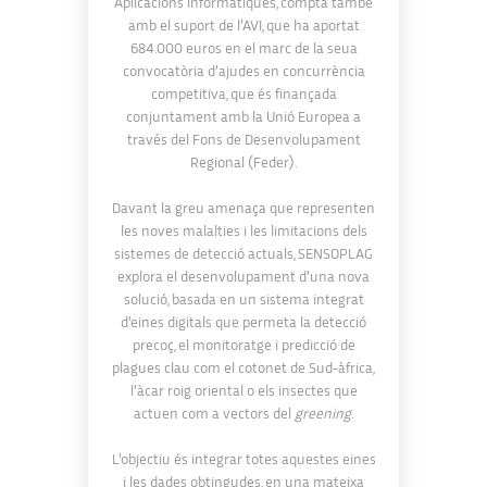
Aplicacions Informàtiques, compta també
amb el suport de l’AVI, que ha aportat
684.000 euros en el marc de la seua
convocatòria d’ajudes en concurrència
competitiva, que és finançada
conjuntament amb la Unió Europea a
través del Fons de Desenvolupament
Regional (Feder).
Davant la greu amenaça que representen
les noves malalties i les limitacions dels
sistemes de detecció actuals, SENSOPLAG
explora el desenvolupament d’una nova
solució, basada en un sistema integrat
d’eines digitals que permeta la detecció
precoç, el monitoratge i predicció de
plagues clau com el cotonet de Sud-àfrica,
l’àcar roig oriental o els insectes que
actuen com a vectors del
greening
.
L’objectiu és integrar totes aquestes eines
i les dades obtingudes, en una mateixa