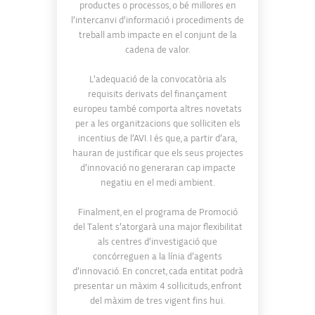
productes o processos, o bé millores en
l’intercanvi d’informació i procediments de
treball amb impacte en el conjunt de la
cadena de valor.
L’adequació de la convocatòria als
requisits derivats del finançament
europeu també comporta altres novetats
per a les organitzacions que sol·liciten els
incentius de l’AVI. I és que, a partir d’ara,
hauran de justificar que els seus projectes
d’innovació no generaran cap impacte
negatiu en el medi ambient.
Finalment, en el programa de Promoció
del Talent s’atorgarà una major flexibilitat
als centres d’investigació que
concórreguen a la línia d’agents
d’innovació. En concret, cada entitat podrà
presentar un màxim 4 sol·licituds, enfront
del màxim de tres vigent fins hui.