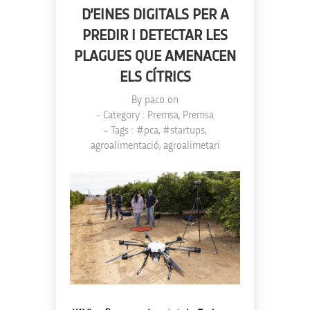
D’EINES DIGITALS PER A
PREDIR I DETECTAR LES
PLAGUES QUE AMENACEN
ELS CÍTRICS
By
paco
on
- Category :
Premsa
,
Premsa
- Tags :
#pca
,
#startups
,
agroalimentació
,
agroalimetari