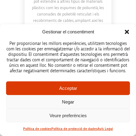
pot estendre a altres tipus de materials
plàstics com les espumes de poliuretà, les
canonades de polietilé reticulat i els
recobriments de cables, ampliant així les
possibilitats de recuperació i reciclatge
Gestionar el consentiment
d’aquest tipus de residus.
Per proporcionar les millors experiències, utilitzem tecnologies
Col·laboració en innovació
com les cookies per emmagatzemar i/o accedir a la informació del
dispositiu. El consentiment d'aquestes tecnologies ens permetrà
D’aquesta manera, Recicautxu preveu
tractar dades com el comportament de navegació o identificadors
posar en valor les investigacions que
únics en aquest lloc. No consentir o retirar el consentiment pot
afectar negativament determinades característiques i funcions.
Aimplas ha vingut desenvolupant al llarg
dels últims anys en aquest camp i,
comptarà per a això amb el grup
Acceptar
d’investigació d’Enginyeria Ferroviària,
adscrit al departament d’Enginyeria i
Negar
Infraestructures dels Transports de la UPV,
sobre el qual recaurà la validació dels
Veure preferències
elements produïts amb materials
reciclats. L’objectiu, per tant, és sotmetre
aquests productes a tests de rigidesa
Política de cookies
Política de protecció de dades
Avís Legal
enfront de càrregues, assajos de fatiga i