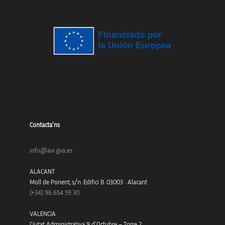
Contacta’ns
info@avi.gva.es
ALACANT
Moll de Ponent, s/n. Edifici B. 03003 · Alacant
(+34)
96 654 59 30
VALENCIA
Ciutat Administrativa 9 d’Octubre – Torre 2