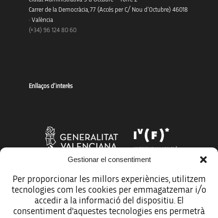
Carrer de la Democràcia, 77 (Accés per C/ Nou d’Octubre) 46018
· València
(+34) 96 124 80 60
Enllaços d’interès
Gestionar el consentiment
Per proporcionar les millors experiències, utilitzem
tecnologies com les cookies per emmagatzemar i/o
Més organismes de suport a la innovació
accedir a la informació del dispositiu. El
consentiment d'aquestes tecnologies ens permetrà