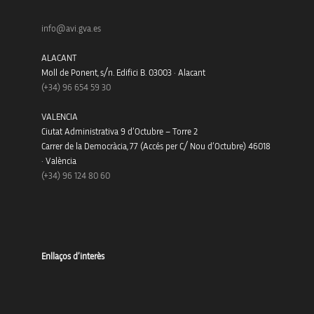
info@avi.gva.es
ALACANT
Moll de Ponent, s/n. Edifici B. 03003 · Alacant
(+34)
96 654 59 30
VALENCIA
Ciutat Administrativa 9 d’Octubre – Torre 2
Carrer de la Democràcia, 77 (Accés per C/ Nou d’Octubre) 46018
· València
(+34) 96 124 80 60
Enllaços d’interès