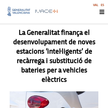
VAL
ES
PREMSA
,
PREMSA
,
PRENSA
,
PRENSA
La Generalitat finança el
desenvolupament de noves
estacions ‘intel·ligents’ de
recàrrega i substitució de
bateries per a vehicles
elèctrics