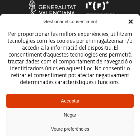
Gestionar el consentiment
Per proporcionar les millors experiències, utilitzem
tecnologies com les cookies per emmagatzemar i/o
Més organismes de suport a la innovació
accedir a la informació del dispositiu. El
consentiment d'aquestes tecnologies ens permetrà
tractar dades com el comportament de navegació o
identificadors únics en aquest lloc. No consentir o
retirar el consentiment pot afectar negativament
Avís legal
determinades característiques i funcions.
Política de protecció de dades
Acceptar
Registre d’activitats de tractament
Negar
Accessibilitat
Veure preferències
Mapa web