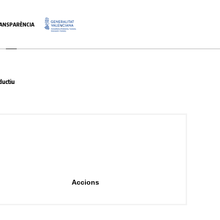
ANSPARÈNCIA
.
ductiu
Accions