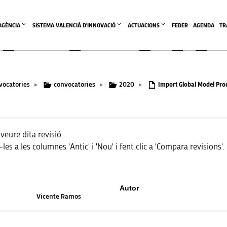
'AGÈNCIA
SISTEMA VALENCIÀ D'INNOVACIÓ
ACTUACIONS
FEDER
AGENDA
TR
vocatories
convocatories
2020
▸
▸
▸
Import Global Model Pro
 veure dita revisió.
 a les columnes 'Antic' i 'Nou' i fent clic a 'Compara revisions'.
Autor
Vicente Ramos