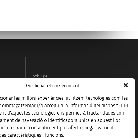
Avís legal
Gestionar el consentiment
Política de protecció de dades
ionar les millors experiències, utilitzem tecnologies com les
Registre d’activitats de tractament
r emmagatzemar i/o accedir a la informació del dispositiu. El
nt d'aquestes tecnologies ens permetrà tractar dades com
Accessibilitat
ament de navegació o identificadors únics en aquest lloc.
ir o retirar el consentiment pot afectar negativament
Mapa web
es característiques i funcions.