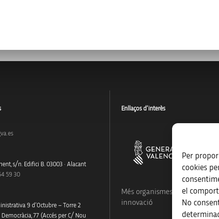
s
Enllaços d’interès
va.es
Per proporc
ent, s/n. Edifici B. 03003 · Alacant
cookies pe
54 59 30
consentime
el comport
Més organismes de suport a la
No consent
innovació
nistrativa 9 d’Octubre – Torre 2
determinad
a Democràcia, 77 (Accés per C/ Nou