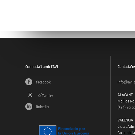
Connecta’t amb l’AVI
Contacta’n
facebook
info@avi.g
ALACANT
Moll de Pon
linkedin
(+34)
96 6
VALENCIA
Ciutat Admi
Carrer de l