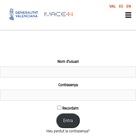
This community area is accessible to logged-in members only.
VAL
ES
EN
Nom d'usuari
Contrasenya
Recorda'm
Heu perdut la contrasenya?