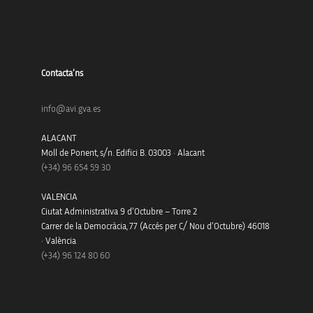
Contacta’ns
info@avi.gva.es
ALACANT
Moll de Ponent, s/n. Edifici B. 03003 · Alacant
(+34)
96 654 59 30
VALENCIA
Ciutat Administrativa 9 d’Octubre – Torre 2
Carrer de la Democràcia, 77 (Accés per C/ Nou d’Octubre) 46018
· València
(+34) 96 124 80 60