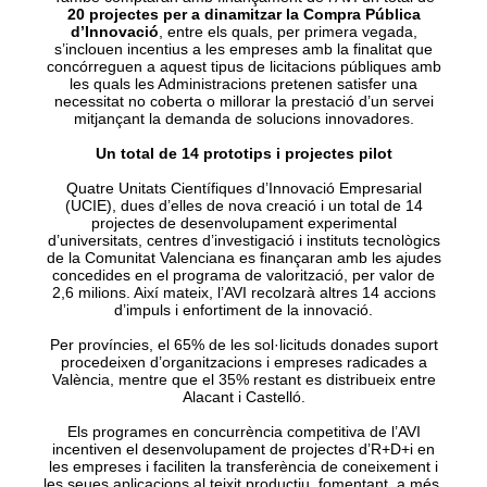
20 projectes per a dinamitzar la Compra Pública
d’Innovació
, entre els quals, per primera vegada,
s’inclouen incentius a les empreses amb la finalitat que
concórreguen a aquest tipus de licitacions públiques amb
les quals les Administracions pretenen satisfer una
necessitat no coberta o millorar la prestació d’un servei
mitjançant la demanda de solucions innovadores.
Un total de 14 prototips i projectes pilot
Quatre Unitats Científiques d’Innovació Empresarial
(UCIE), dues d’elles de nova creació i un total de 14
projectes de desenvolupament experimental
d’universitats, centres d’investigació i instituts tecnològics
de la Comunitat Valenciana es finançaran amb les ajudes
concedides en el programa de valorització, per valor de
2,6 milions. Així mateix, l’AVI recolzarà altres 14 accions
d’impuls i enfortiment de la innovació.
Per províncies, el 65% de les sol·licituds donades suport
procedeixen d’organitzacions i empreses radicades a
València, mentre que el 35% restant es distribueix entre
Alacant i Castelló.
Els programes en concurrència competitiva de l’AVI
incentiven el desenvolupament de projectes d’R+D+i en
les empreses i faciliten la transferència de coneixement i
les seues aplicacions al teixit productiu, fomentant, a més,