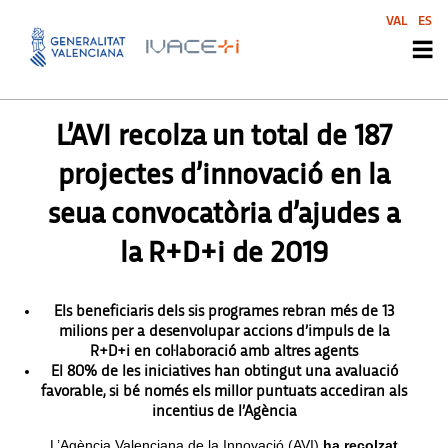
VAL
ES
PREMSA
,
SIN CATEGORIZAR
L’AVI recolza un total de 187
projectes d’innovació en la
seua convocatòria d’ajudes a
la R+D+i de 2019
Els beneficiaris dels sis programes rebran més de 13
milions per a desenvolupar accions d’impuls de la
R+D+i en col·laboració amb altres agents
El 80% de les iniciatives han obtingut una avaluació
favorable, si bé només els millor puntuats accediran als
incentius de l’Agència
L’Agència Valenciana de la Innovació (AVI)
ha recolzat