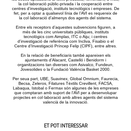
la col·laboració públic-privada i la cooperació entre
centres d’investigació, instituts tecnològics i empreses. De
fet, per a optar a qualsevol línia de l’AVI es requereix de
la col·laboració d’almenys dos agents del sistema.
Entre els receptors d’aquestes subvencions figuren, a
més de les cinc universitats públiques, instituts
tecnològics com Aimplas, ITC o Aiju; i centres
d’investigació de referència com Incliva, Fisabio o el
Centre d’Investigació Príncep Felip (CIPF), entre altres.
En la relació de beneficiaris també apareixen els
ajuntaments d’Alacant, Castelló i Benidorm i
organitzacions tan diverses com Asivalco, Fundeun,
Jovesolides o la Fundació València Basket 2000.
Per seua part, UBE, Suavinex, Global Omnium, Faurecia,
Becsa, Zeleros, Filatures Tèxtils Crevillent, FACSA,
Labaqua, Istobal o Fermax són algunes de les empreses
que comptaran amb suport de l’AVI per a desenvolupar
projectes en col·laboració amb altres agents del sistema
valencià de la innovació.
ET POT INTERESSAR