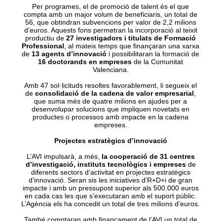
Per programes, el de promoció de talent és el que
compta amb un major volum de beneficiaris, un total de
56, que obtindran subvencions per valor de 2,2 milions
d’euros. Aquests fons permetran la incorporació al teixit
productiu de
27 investigadors i titulats de Formació
Professional
, al mateix temps que finançaran una xarxa
de
13 agents d’innovació
i possibilitaran la formació de
16 doctorands en empreses
de la Comunitat
Valenciana.
Amb 47 sol·licituds resoltes favorablement, li segueix el
de
consolidació de la cadena de valor empresarial
,
que suma més de quatre milions en ajudes per a
desenvolupar solucions que impliquen novetats en
productes o processos amb impacte en la cadena
empreses.
Projectes estratègics d’innovació
L’AVI impulsarà, a més,
la cooperació de 31 centres
d’investigació, instituts tecnològics i empreses
de
diferents sectors d’activitat en projectes estratègics
d’innovació. Seran sis les iniciatives d’R+D+i de gran
impacte i amb un pressupost superior als 500.000 euros
en cada cas les que s’executaran amb el suport públic.
L’Agència els ha concedit un total de tres milions d’euros.
També comptaran amb finançament de l’AVI un total de