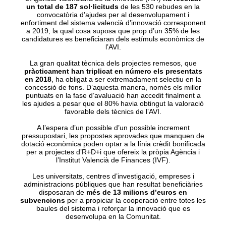
un total de 187 sol·licituds
de les 530 rebudes en la
convocatòria d’ajudes per al desenvolupament i
enfortiment del sistema valencià d’innovació corresponent
a 2019, la qual cosa suposa que prop d’un 35% de les
candidatures es beneficiaran dels estímuls econòmics de
l’AVI.
La gran qualitat tècnica dels projectes remesos, que
pràcticament han triplicat en número els presentats
en 2018
, ha obligat a ser extremadament selectiu en la
concessió de fons. D’aquesta manera, només els millor
puntuats en la fase d’avaluació han accedit finalment a
les ajudes a pesar que el 80% havia obtingut la valoració
favorable dels tècnics de l’AVI.
A l’espera d’un possible d’un possible increment
pressupostari, les propostes aprovades que manquen de
dotació econòmica poden optar a la línia crèdit bonificada
per a projectes d’R+D+i que ofereix la pròpia Agència i
l’Institut Valencià de Finances (IVF).
Les universitats, centres d’investigació, empreses i
administracions públiques que han resultat beneficiàries
disposaran de
més de 13 milions d’euros en
subvencions
per a propiciar la cooperació entre totes les
baules del sistema i reforçar la innovació que es
desenvolupa en la Comunitat.