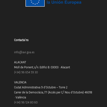
Contacta’ns
info@avi.gva.es
ALACANT
Moll de Ponent, s/n. Edifici B. 03003 · Alacant
(+34)
96 654 59 30
VALENCIA
Ciutat Administrativa 9 d’Octubre – Torre 2
Carrer de la Democràcia, 77 (Accés per C/ Nou d’Octubre) 46018
· València
(+34) 96 124 80 60