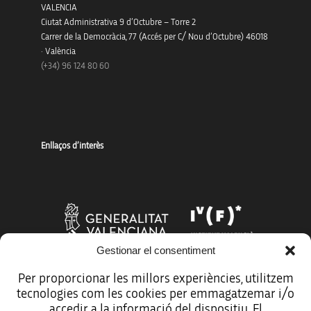
VALENCIA
Ciutat Administrativa 9 d’Octubre – Torre 2
Carrer de la Democràcia, 77 (Accés per C/ Nou d’Octubre) 46018
· València
(+34) 96 124 80 60
Enllaços d’interès
Gestionar el consentiment
Per proporcionar les millors experiències, utilitzem
tecnologies com les cookies per emmagatzemar i/o
Més organismes de suport a la innovació
accedir a la informació del dispositiu. El