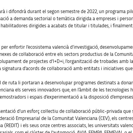
rà i difondrà durant el segon semestre de 2022, un programa pil
rmació a demanda sectorial o temàtica dirigida a empreses i person
habilitadores dirigides a acabats de titular i titulades, i finalme
sta per enfortir l’ecosistema valencià d’investigació, desenvolupa
exes de col·laboració entre els sectors productius de la Comunita
lupament de projectes d’I+D+i, l’organització de trobades amb la 
a signatura d’acords de col·laboració amb entitats i iniciatives q
ull de ruta li portaran a desenvolupar programes destinats a donar
iana els serveis innovadors que, en l’àmbit de les tecnologies ha
emostradors i espais d’experimentació a la disposició d’empreses 
ació d’un esforç col·lectiu de col·laboració públic-privada que sum
deració Empresarial de la Comunitat Valenciana (CEV), els centres
 (REDIT) i els seus onze centres associats, les universitats valenc
resarials, com el clúster de l’automoció, AVIA, FEMPA, FEMEVAL o 