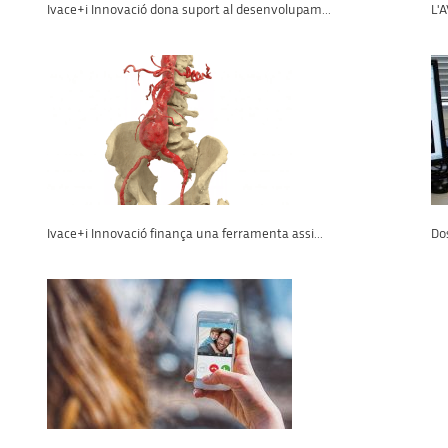
Ivace+i Innovació dona suport al desenvolupam...
L'A
Ivace+i Innovació finança una ferramenta assi...
Dos