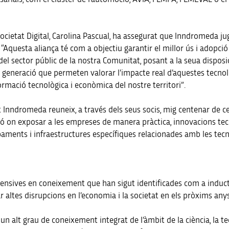
 Societat Digital, Carolina Pascual, ha assegurat que Inndromeda ju
 “Aquesta aliança té com a objectiu garantir el millor ús i adopció 
i del sector públic de la nostra Comunitat, posant a la seua disposi
generació que permeten valorar l’impacte real d’aquestes tecnolo
nsformació tecnològica i econòmica del nostre territori”.
tat Inndromeda reuneix, a través dels seus socis, mig centenar de
on exposar a les empreses de manera pràctica, innovacions tecno
paments i infraestructures específiques relacionades amb les tecn
ntensives en coneixement que han sigut identificades com a induc
altes disrupcions en l’economia i la societat en els pròxims anys
n alt grau de coneixement integrat de l’àmbit de la ciència, la tec