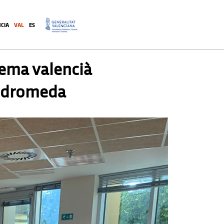
CIA
VAL
ES
.
stema valencià
nndromeda