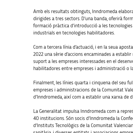
Amb els resultats obtinguts, Inndromeda elabora
dirigides a tres sectors. D’una banda, oferirà fo
formació pràctica d’introducció a les tecnologies 
industrials en tecnologies habilitadores.
Com a tercera línia d’actuació, i en la seua apo
2022 una sèrie d’accions encaminades a establir n
suport a les empreses interessades en el desenvo
habilitadores entre empreses i administració o l
Finalment, les línies quarta i cinquena del seu f
empreses i administracions de la Comunitat Valenc
d’Inndromeda, així com a establir una xarxa de d
La Generalitat impulsa Inndromeda com a represent
40 institucions. Són socis d’Inndromeda la Confe
d’Instituts Tecnològics de la Comunitat Valenciana
sanitària, i diverses entitats i associacions emp