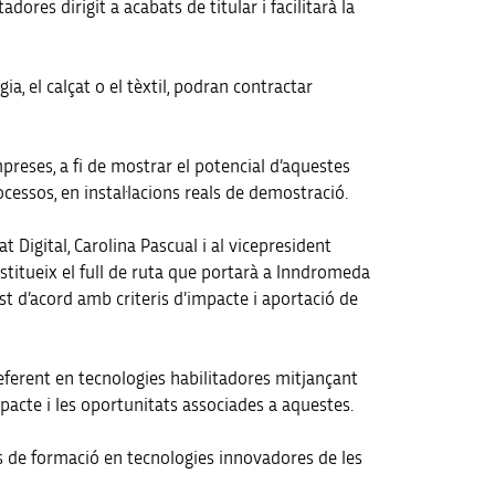
es dirigit a acabats de titular i facilitarà la
, el calçat o el tèxtil, podran contractar
mpreses, a fi de mostrar el potencial d’aquestes
cessos, en instal·lacions reals de demostració.
t Digital, Carolina Pascual i al vicepresident
nstitueix el full de ruta que portarà a Inndromeda
st d’acord amb criteris d’impacte i aportació de
a referent en tecnologies habilitadores mitjançant
mpacte i les oportunitats associades a aquestes.
s de formació en tecnologies innovadores de les