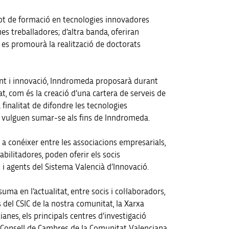
ot de formació en tecnologies innovadores
es treballadores; d’altra banda, oferiran
nt es promourà la realització de doctorats
ment i innovació, Inndromeda proposarà durant
t, com és la creació d’una cartera de serveis de
finalitat de difondre les tecnologies
ue vulguen sumar-se als fins de Inndromeda.
 a conéixer entre les associacions empresarials,
bilitadores, poden oferir els socis
i agents del Sistema Valencià d’Innovació.
a en l’actualitat, entre socis i col·laboradors,
 del CSIC de la nostra comunitat, la Xarxa
ianes, els principals centres d’investigació
el Consell de Cambres de la Comunitat Valenciana,