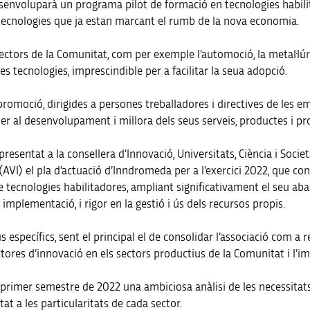
oluparà un programa pilot de formació en tecnologies habilitador
 tecnologies que ja estan marcant el rumb de la nova economia.
ctors de la Comunitat, com per exemple l’automoció, la metal·lúrgia
es tecnologies, imprescindible per a facilitar la seua adopció.
promoció, dirigides a persones treballadores i directives de les e
per al desenvolupament i millora dels seus serveis, productes i pro
esentat a la consellera d’Innovació, Universitats, Ciència i Societa
(AVI) el pla d’actuació d’Inndromeda per a l’exercici 2022, que co
 tecnologies habilitadores, ampliant significativament el seu aba
la implementació, i rigor en la gestió i ús dels recursos propis.
ius específics, sent el principal el de consolidar l’associació com 
ctores d’innovació en els sectors productius de la Comunitat i l’i
 primer semestre de 2022 una ambiciosa anàlisi de les necessitat
at a les particularitats de cada sector.