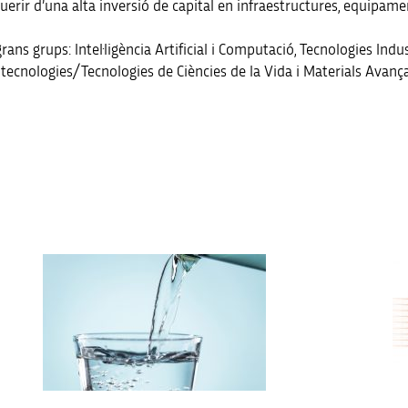
querir d’una alta inversió de capital en infraestructures, equipame
ans grups: Intel·ligència Artificial i Computació, Tecnologies Indu
otecnologies/Tecnologies de Ciències de la Vida i Materials Avanç