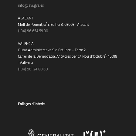
info@avi.gva.es
ALACANT
Moll de Ponent, s/n. Edifici B. 03003 · Alacant
(+34)
96 654 59 30
VALENCIA
Ciutat Administrativa 9 d’Octubre – Torre 2
Carrer de la Democràcia, 77 (Accés per C/ Nou d’Octubre) 46018
· València
(+34) 96 124 80 60
Enllaços d’interès