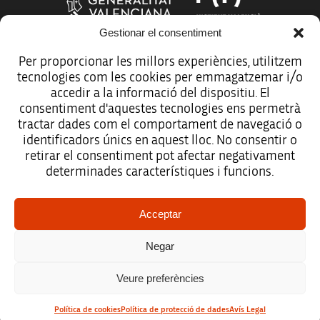
Gestionar el consentiment
Per proporcionar les millors experiències, utilitzem
tecnologies com les cookies per emmagatzemar i/o
Més organismes de suport a la innovació
accedir a la informació del dispositiu. El
consentiment d'aquestes tecnologies ens permetrà
tractar dades com el comportament de navegació o
identificadors únics en aquest lloc. No consentir o
retirar el consentiment pot afectar negativament
Avís legal
determinades característiques i funcions.
Política de protecció de dades
Acceptar
Registre d’activitats de tractament
Negar
Accessibilitat
Veure preferències
Mapa web
Política de cookies
Política de protecció de dades
Avís Legal