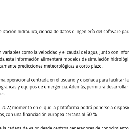
ización hidráulica, ciencia de datos e ingeniería del software pa
n variables como la velocidad y el caudal del agua, junto con in
da esta información alimentará modelos de simulación hidrológi
ticamente predicciones meteorológicas a corto plazo.
a operacional centrada en el usuario y diseñada para facilitar l
gráficas y equipos de emergencia. Además, permitirá desarrollar
es.
 de 2027, momento en el que la plataforma podrá ponerse a dispos
os, con una financiación europea cercana al 60 %.
oda la cadena de valor, desde centros generadores de conocimiento