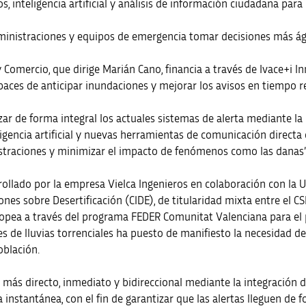
s, inteligencia artificial y análisis de información ciudadana par
dministraciones y equipos de emergencia tomar decisiones más ág
 y Comercio, que dirige Marián Cano, financia a través de Ivace+i 
capaces de anticipar inundaciones y mejorar los avisos en tiempo
zar de forma integral los actuales sistemas de alerta mediante la
gencia artificial y nuevas herramientas de comunicación directa 
istraciones y minimizar el impacto de fenómenos como las danas”
ollado por la empresa Vielca Ingenieros en colaboración con la Un
es sobre Desertificación (CIDE), de titularidad mixta entre el CSIC
ropea a través del programa FEDER Comunitat Valenciana para el
s de lluvias torrenciales ha puesto de manifiesto la necesidad de 
oblación.
ás directo, inmediato y bidireccional mediante la integración de
instantánea, con el fin de garantizar que las alertas lleguen de 