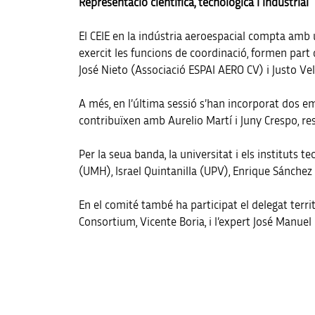
Representació científica, tecnològica i industrial
El CEIE en la indústria aeroespacial compta amb 
exercit les funcions de coordinació, formen part
José Nieto (Associació ESPAI AERO CV) i Justo Ve
A més, en l’última sessió s’han incorporat dos e
contribuïxen amb Aurelio Martí i Juny Crespo, r
Per la seua banda, la universitat i els instituts
(UMH), Israel Quintanilla (UPV), Enrique Sánchez
En el comité també ha participat el delegat territ
Consortium, Vicente Boria, i l’expert José Manuel 