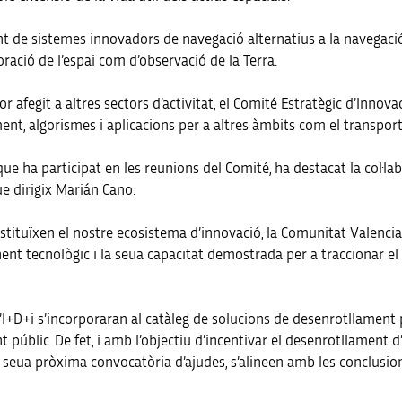
 de sistemes innovadors de navegació alternatius a la navegació 
oració de l’espai com d’observació de la Terra.
or afegit a altres sectors d’activitat, el Comité Estratègic d’Innova
t, algorismes i aplicacions per a altres àmbits com el transport o 
que ha participat en les reunions del Comité, ha destacat la col·lab
ue dirigix Marián Cano.
nstituïxen el nostre ecosistema d’innovació, la Comunitat Valencia
nt tecnològic i la seua capacitat demostrada per a traccionar el 
’I+D+i s’incorporaran al catàleg de solucions de desenrotllament pr
 públic. De fet, i amb l’objectiu d’incentivar el desenrotllament d’
la seua pròxima convocatòria d’ajudes, s’alineen amb les conclusio