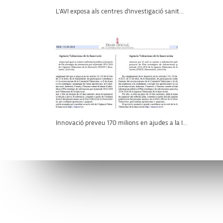
L'AVI exposa als centres d'investigació sanit...
Innovació preveu 170 milions en ajudes a la I...
Connecta’t amb l’AVI
Contacta’n