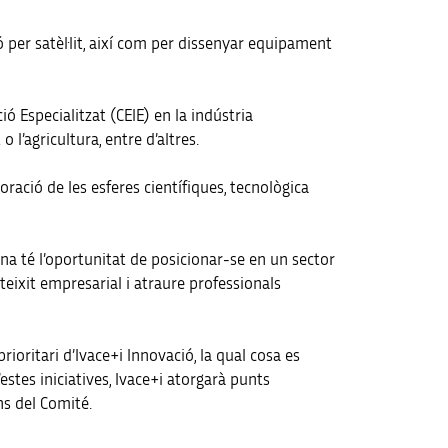
per satèl·lit, així com per dissenyar equipament
ció Especialitzat (CEIE) en la indústria
l’agricultura, entre d’altres.
oració de les esferes científiques, tecnològica
na té l’oportunitat de posicionar-se en un sector
teixit empresarial i atraure professionals
ioritari d’Ivace+i Innovació, la qual cosa es
estes iniciatives, Ivace+i atorgarà punts
ns del Comité.