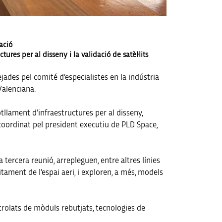
ació
ures per al disseny i la validació de satèl·lits
jades pel comité d’especialistes en la indústria
Valenciana.
otllament d’infraestructures per al disseny,
i, coordinat pel president executiu de PLD Space,
tercera reunió, arrepleguen, entre altres línies
tament de l’espai aeri, i exploren, a més, models
ontrolats de mòduls rebutjats, tecnologies de