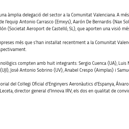
una àmplia delegació del sector a la Comunitat Valenciana. A més
 de l’equip Antonio Carrasco (Emxys), Aarón De Bernardis (Nax Sol
llón (Societat Aeroport de Castelló, SL), que aporten una visió m
mpreses més que s’han instal·lat recentment a la Comunitat Valen
espectivament.
 tecnològics compten amb huit integrants: Sergio Cuenca (UA), Luis
 (UJI), José Antonio Sobrino (UV), Anabel Crespo (Aimplas) i Samu
orial del Col·legi Oficial d’Enginyers Aeronàutics d’Espanya, Álvar
Leceta, director general d’Innova IRV, els dos en qualitat de convi