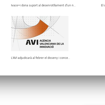
Ivace+i dona suport al desenrotllament d’un n...
El
L'AVI adjudicarà al febrer el disseny i conce...
s
Enllaços d’interès