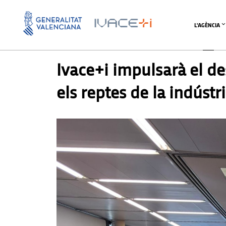
L'AGÈNCIA
PREMSA
,
PREMSA
Ivace+i impulsarà el de
els reptes de la indúst