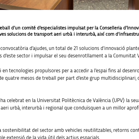
eball d’un comité d’especialistes impulsat per la Conselleria d’Innov
 solucions de transport aeri urbà i interurbà, així com d’infraestruct
 convocatòria d’ajudes, un total de 21 solucions d’innovació plante
es d’este sector i impulsar el seu desenrotllament a la Comunitat 
ó en tecnologies propulsores per a accedir a l’espai fins al desenr
tat de quatre mesos de treball per part d’este grup multidisciplinar
a celebrat en la Universitat Politècnica de València (UPV) la seua 
 aeri urbà, interurbà i regional que conduïsquen a un millor aprofi
la sostenibilitat del sector amb vehicles reutilitzables, retorns c
le extensió de la vida útil dels actius espacials.