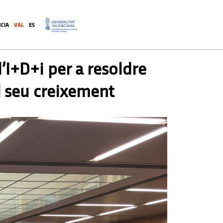
CIA
VAL
ES
.
’I+D+i per a resoldre
al seu creixement