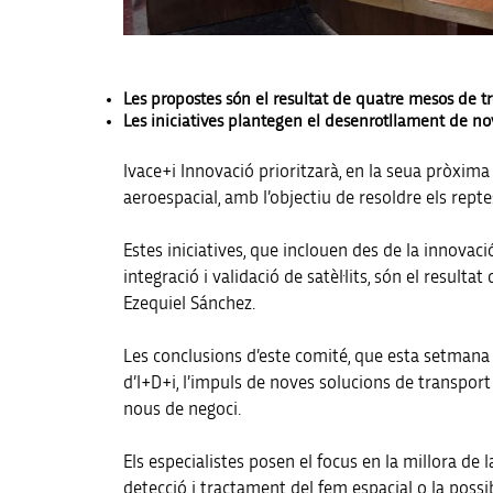
Les propostes són el resultat de quatre mesos de tr
Les iniciatives plantegen el desenrotllament de noves
Ivace+i Innovació prioritzarà, en la seua pròxima
aeroespacial, amb l’objectiu de resoldre els rept
Estes iniciatives, que inclouen des de la innovaci
integració i validació de satèl·lits, són el resul
Ezequiel Sánchez.
Les conclusions d’este comité, que esta setmana h
d’I+D+i, l’impuls de noves solucions de transport
nous de negoci.
Els especialistes posen el focus en la millora de 
detecció i tractament del fem espacial o la possib