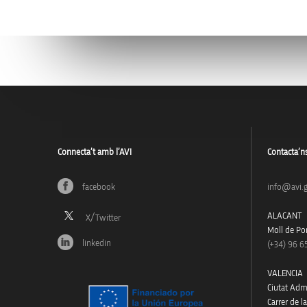
Connecta’t amb l’AVI
Contacta’n
facebook
info@avi.g
ALACANT
Moll de Pon
linkedin
(+34)
96 6
VALENCIA
Ciutat Admi
Carrer de l