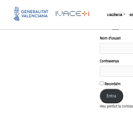
L'AGÈNCIA
S
Nom d'usuari
Contrasenya
Recorda'm
Heu perdut la contra