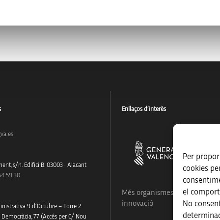
s
Enllaços d’interès
va.es
Per proporc
ent, s/n. Edifici B. 03003 · Alacant
cookies pe
54 59 30
consentime
el comport
Més organismes de suport a la
No consent
innovació
nistrativa 9 d’Octubre – Torre 2
determinad
a Democràcia, 77 (Accés per C/ Nou