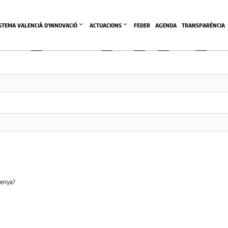
This community area is accessible to logged-in members only.
ISTEMA VALENCIÀ D'INNOVACIÓ
ACTUACIONS
FEDER
AGENDA
TRANSPARÈNCIA
senya?