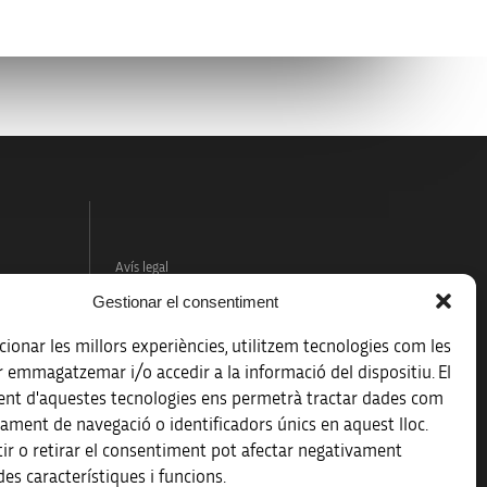
Avís legal
Gestionar el consentiment
Política de protecció de dades
ionar les millors experiències, utilitzem tecnologies com les
Registre d’activitats de tractament
r emmagatzemar i/o accedir a la informació del dispositiu. El
nt d'aquestes tecnologies ens permetrà tractar dades com
Accessibilitat
ament de navegació o identificadors únics en aquest lloc.
ir o retirar el consentiment pot afectar negativament
Mapa web
es característiques i funcions.