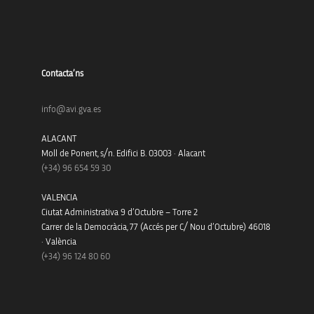
Contacta’ns
info@avi.gva.es
ALACANT
Moll de Ponent, s/n. Edifici B. 03003 · Alacant
(+34)
96 654 59 30
VALENCIA
Ciutat Administrativa 9 d’Octubre – Torre 2
Carrer de la Democràcia, 77 (Accés per C/ Nou d’Octubre) 46018
· València
(+34) 96 124 80 60