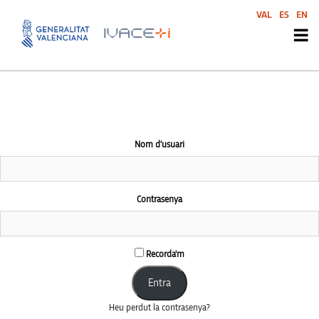
This community area is accessible to logged-in members only.
VAL
ES
EN
Nom d'usuari
Contrasenya
Recorda'm
Heu perdut la contrasenya?