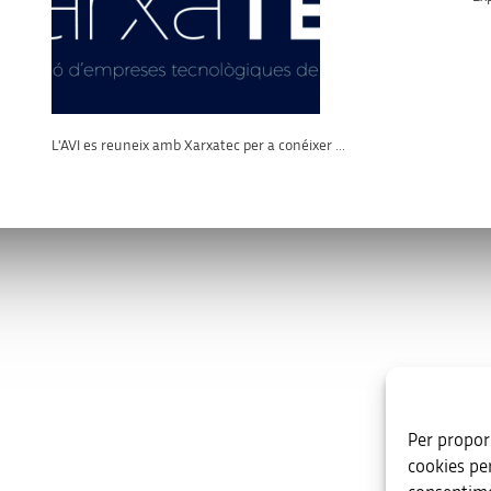
L'AVI es reuneix amb Xarxatec per a conéixer ...
s
Enllaços d’interès
va.es
Per proporc
ent, s/n. Edifici B. 03003 · Alacant
cookies pe
54 59 30