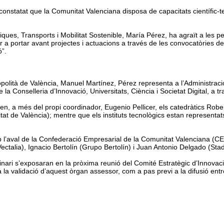
onstatat que la Comunitat Valenciana disposa de capacitats científic-tec
ques, Transports i Mobilitat Sostenible, María Pérez, ha agraït a les p
a portar avant projectes i actuacions a través de les convocatòries de l
ó”.
tropolità de València, Manuel Martínez, Pérez representa a l’Administra
la Conselleria d’Innovació, Universitats, Ciència i Societat Digital, a tr
pen, a més del propi coordinador, Eugenio Pellicer, els catedràtics Rob
itat de València); mentre que els instituts tecnològics estan representa
mb l’aval de la Confederació Empresarial de la Comunitat Valenciana (C
ctalia), Ignacio Bertolín (Grupo Bertolín) i Juan Antonio Delgado (Stadl
linari s’exposaran en la pròxima reunió del Comité Estratègic d’Innovaci
la validació d’aquest òrgan assessor, com a pas previ a la difusió entre