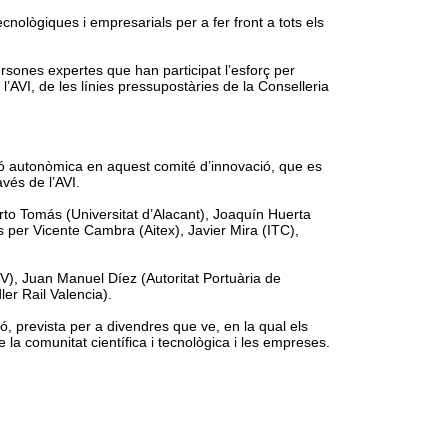
nològiques i empresarials per a fer front a tots els
ersones expertes que han participat l’esforç per
’AVI, de les línies pressupostàries de la Conselleria
ció autonòmica en aquest comité d’innovació, que es
avés de l’AVI.
erto Tomás (Universitat d’Alacant), Joaquín Huerta
ts per Vicente Cambra (Aitex), Javier Mira (ITC),
EV), Juan Manuel Díez (Autoritat Portuària de
er Rail Valencia).
ó, prevista per a divendres que ve, en la qual els
 la comunitat científica i tecnològica i les empreses.