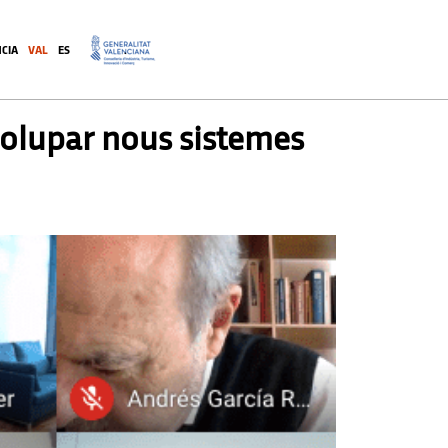
CIA
VAL
ES
.
volupar nous sistemes