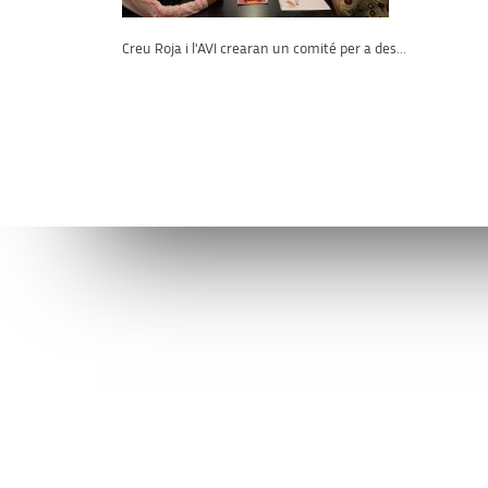
Creu Roja i l'AVI crearan un comité per a des...
Connecta’t amb l’AVI
Contacta’n
facebook
info@avi.g
ALACANT
Moll de Pon
linkedin
(+34)
96 6