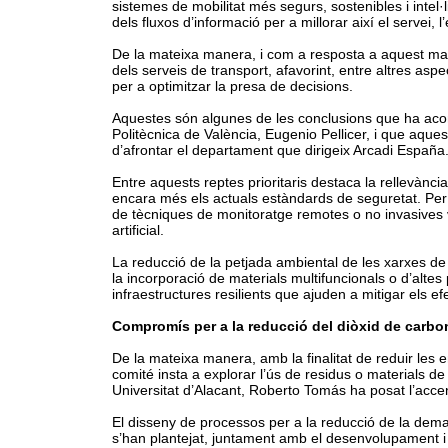
sistemes de mobilitat més segurs, sostenibles i intel·
dels fluxos d’informació per a millorar així el servei, 
De la mateixa manera, i com a resposta a aquest matei
dels serveis de transport, afavorint, entre altres asp
per a optimitzar la presa de decisions.
Aquestes són algunes de les conclusions que ha aconse
Politècnica de València, Eugenio Pellicer, i que aques
d’afrontar el departament que dirigeix Arcadi España
Entre aquests reptes prioritaris destaca la rellevànci
encara més els actuals estàndards de seguretat. Per
de tècniques de monitoratge remotes o no invasives vi
artificial.
La reducció de la petjada ambiental de les xarxes de 
la incorporació de materials multifuncionals o d’altes
infraestructures resilients que ajuden a mitigar els efe
Compromís per a la reducció del diòxid de carbo
De la mateixa manera, amb la finalitat de reduir les em
comité insta a explorar l’ús de residus o materials de
Universitat d’Alacant, Roberto Tomás ha posat l’accent
El disseny de processos per a la reducció de la dema
s’han plantejat, juntament amb el desenvolupament i l