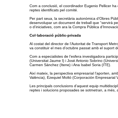
Com a conclusió, el coordinador Eugenio Pellicer ha c
reptes identificats pel comité.
Per part seua, la secretària autonòmica d’Obres Públi
desenvolupar un document de treball que “servirà per 
o d’iniciatives, com ara la Compra Pública d’Innovaci
Col·laboració públic-privada
Al costat del director de l’Autoritat de Transport Me
va constituir el mes d’octubre passat amb el suport de 
Com a especialistes de l’esfera investigadora partici
(Universitat Jaume I) i José Antonio Sobrino (Univers
Carmen Sánchez (Itene) i Ana Isabel Soria (ITE).
Així mateix, la perspectiva empresarial l’aporten, a
València), Ezequiel Moltó (Corporación Empresarial Ve
Les principals conclusions d’aquest equip multidiscip
reptes i solucions proposades se sotmetran, a més, a 