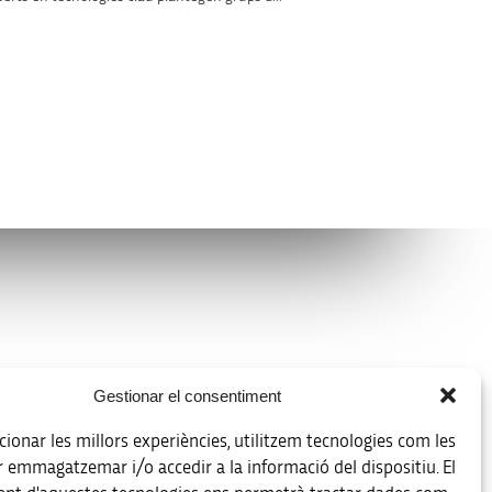
Avís legal
Gestionar el consentiment
Política de protecció de dades
ionar les millors experiències, utilitzem tecnologies com les
Registre d’activitats de tractament
r emmagatzemar i/o accedir a la informació del dispositiu. El