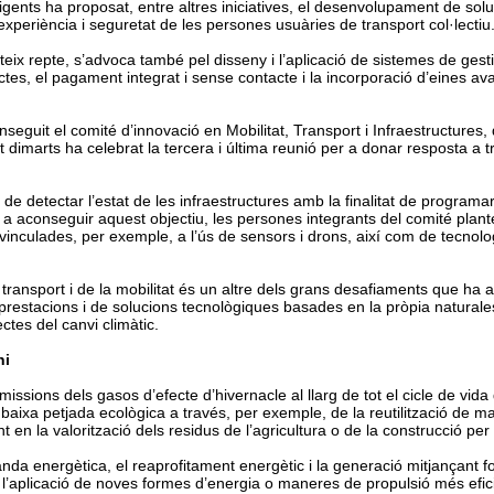
ligents ha proposat, entre altres iniciatives, el desenvolupament de solu
l’experiència i seguretat de les persones usuàries de transport col·lectiu
x repte, s’advoca també pel disseny i l’aplicació de sistemes de gestió 
ectes, el pagament integrat i sense contacte i la incorporació d’eines a
guit el comité d’innovació en Mobilitat, Transport i Infraestructures, q
t dimarts ha celebrat la tercera i última reunió per a donar resposta a 
.
a de detectar l’estat de les infraestructures amb la finalitat de progra
 a aconseguir aquest objectiu, les persones integrants del comité pla
nculades, per exemple, a l’ús de sensors i drons, així com de tecnolog
transport i de la mobilitat és un altre dels grans desafiaments que ha a
 prestacions i de solucions tecnològiques basades en la pròpia naturales
ctes del canvi climàtic.
ni
issions dels gasos d’efecte d’hivernacle al llarg de tot el cicle de vida d
 baixa petjada ecològica a través, per exemple, de la reutilització de m
 en la valorització dels residus de l’agricultura o de la construcció pe
nda energètica, el reaprofitament energètic i la generació mitjançant f
’aplicació de noves formes d’energia o maneres de propulsió més eficie