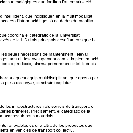
cions tecnològiques que faciliten l’automatització
.
intel·ligent, que incidisquen en la multimodalitat
vançades d’informació i gestió de dades de mobilitat
ue coordina el catedràtic de la Universitat
través de la I+D+i als principals desafiaments que ha
mar les seues necessitats de manteniment i elevar
ntegen tant el desenvolupament com la implementació
ies de predicció, alarma primerenca i intel·ligència
bordat aquest equip multidisciplinari, que aposta per
a per a dissenyar, construir i explotar
e les infraestructures i els serveis de transport, el
atèries primeres. Precisament, el catedràtic de la
r a aconseguir nous materials.
onts renovables és una altra de les propostes que
nts en vehicles de transport col·lectiu.