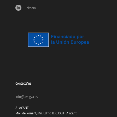
linkedin
Contacta’ns
info@avi.gva.es
ALACANT
Moll de Ponent, s/n. Edifici B. 03003 · Alacant