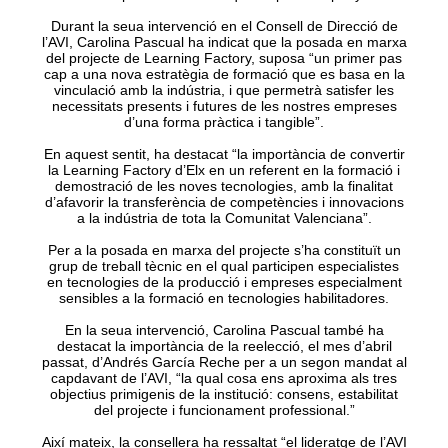
Durant la seua intervenció en el Consell de Direcció de
l’AVI, Carolina Pascual ha indicat que la posada en marxa
del projecte de Learning Factory, suposa “un primer pas
cap a una nova estratègia de formació que es basa en la
vinculació amb la indústria, i que permetrà satisfer les
necessitats presents i futures de les nostres empreses
d’una forma pràctica i tangible”.
En aquest sentit, ha destacat “la importància de convertir
la Learning Factory d’Elx en un referent en la formació i
demostració de les noves tecnologies, amb la finalitat
d’afavorir la transferència de competències i innovacions
a la indústria de tota la Comunitat Valenciana”.
Per a la posada en marxa del projecte s’ha constituït un
grup de treball tècnic en el qual participen especialistes
en tecnologies de la producció i empreses especialment
sensibles a la formació en tecnologies habilitadores.
En la seua intervenció, Carolina Pascual també ha
destacat la importància de la reelecció, el mes d’abril
passat, d’Andrés García Reche per a un segon mandat al
capdavant de l’AVI, “la qual cosa ens aproxima als tres
objectius primigenis de la institució: consens, estabilitat
del projecte i funcionament professional.”
Així mateix, la consellera ha ressaltat “el lideratge de l’AVI