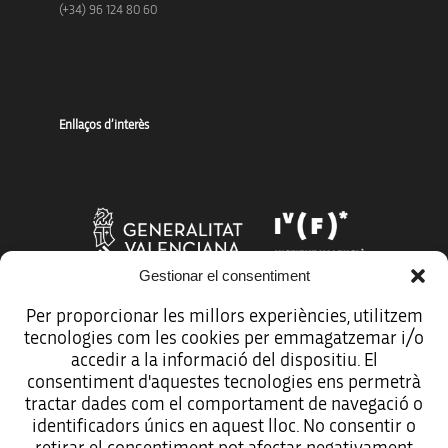
(+34) 96 124 80 60
Enllaços d’interès
Gestionar el consentiment
Per proporcionar les millors experiències, utilitzem
tecnologies com les cookies per emmagatzemar i/o
Més organismes de suport a la innovació
accedir a la informació del dispositiu. El
consentiment d'aquestes tecnologies ens permetrà
tractar dades com el comportament de navegació o
identificadors únics en aquest lloc. No consentir o