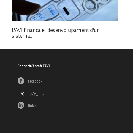
L'AVI finança el desenvolupament d'un
sistema...
Connecta’t amb l’AVI
facebook
linkedin