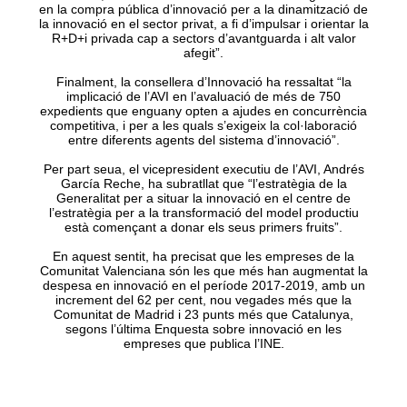
en la compra pública d’innovació per a la dinamització de
la innovació en el sector privat, a fi d’impulsar i orientar la
R+D+i privada cap a sectors d’avantguarda i alt valor
afegit”.
Finalment, la consellera d’Innovació ha ressaltat “la
implicació de l’AVI en l’avaluació de més de 750
expedients que enguany opten a ajudes en concurrència
competitiva, i per a les quals s’exigeix la col·laboració
entre diferents agents del sistema d’innovació”.
Per part seua, el vicepresident executiu de l’AVI, Andrés
García Reche, ha subratllat que “l’estratègia de la
Generalitat per a situar la innovació en el centre de
l’estratègia per a la transformació del model productiu
està començant a donar els seus primers fruits”.
En aquest sentit, ha precisat que les empreses de la
Comunitat Valenciana són les que més han augmentat la
despesa en innovació en el període 2017-2019, amb un
increment del 62 per cent, nou vegades més que la
Comunitat de Madrid i 23 punts més que Catalunya,
segons l’última Enquesta sobre innovació en les
empreses que publica l’INE.