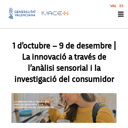
VAL
ES
AGENDA
,
AGENDA
,
AGENDA
,
AGENDA
,
AGENDA SVI
,
AGENDA SVI
,
AGENDA SVI
,
AGENDA SVI
1 d’octubre – 9 de desembre |
La innovació a través de
l’anàlisi sensorial i la
investigació del consumidor