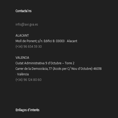
Contacta’ns
info@avi.gva.es
ALACANT
Moll de Ponent, s/n. Edifici B. 03003 · Alacant
(+34)
96 654 59 30
VALENCIA
Ciutat Administrativa 9 d’Octubre – Torre 2
Carrer de la Democràcia, 77 (Accés per C/ Nou d’Octubre) 46018
· València
(+34) 96 124 80 60
Enllaços d’interès