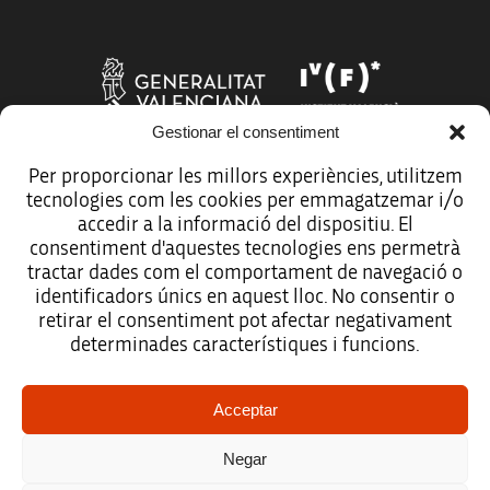
Gestionar el consentiment
Per proporcionar les millors experiències, utilitzem
tecnologies com les cookies per emmagatzemar i/o
Més organismes de suport a la innovació
accedir a la informació del dispositiu. El
consentiment d'aquestes tecnologies ens permetrà
tractar dades com el comportament de navegació o
identificadors únics en aquest lloc. No consentir o
retirar el consentiment pot afectar negativament
Avís legal
determinades característiques i funcions.
Política de protecció de dades
Acceptar
Registre d’activitats de tractament
Negar
Accessibilitat