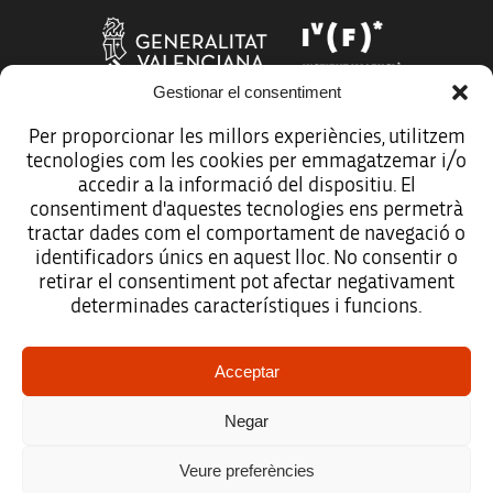
Gestionar el consentiment
Per proporcionar les millors experiències, utilitzem
tecnologies com les cookies per emmagatzemar i/o
Més organismes de suport a la innovació
accedir a la informació del dispositiu. El
consentiment d'aquestes tecnologies ens permetrà
tractar dades com el comportament de navegació o
identificadors únics en aquest lloc. No consentir o
retirar el consentiment pot afectar negativament
Avís legal
determinades característiques i funcions.
Política de protecció de dades
Acceptar
Registre d’activitats de tractament
Negar
Accessibilitat
Veure preferències
Mapa web