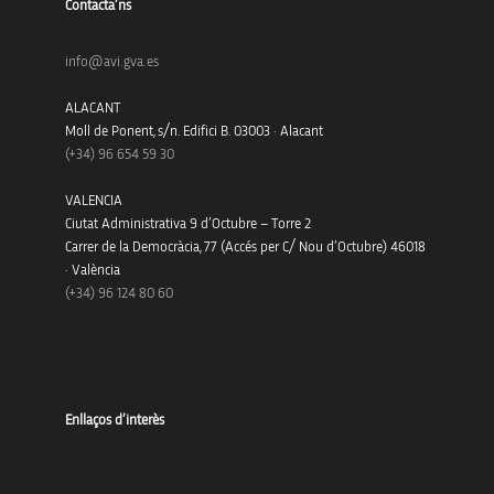
Contacta’ns
info@avi.gva.es
ALACANT
Moll de Ponent, s/n. Edifici B. 03003 · Alacant
(+34)
96 654 59 30
VALENCIA
Ciutat Administrativa 9 d’Octubre – Torre 2
Carrer de la Democràcia, 77 (Accés per C/ Nou d’Octubre) 46018
· València
(+34) 96 124 80 60
Enllaços d’interès