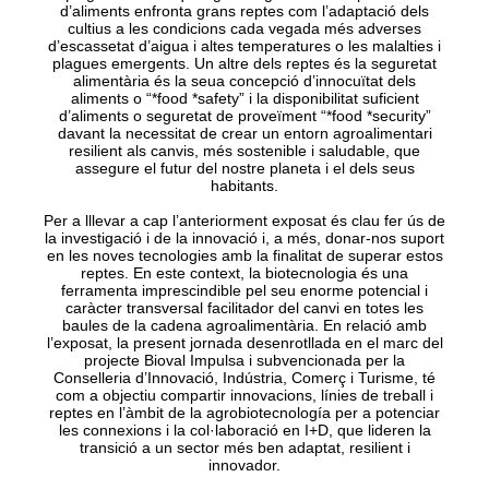
d’aliments enfronta grans reptes com l’adaptació dels
cultius a les condicions cada vegada més adverses
d’escassetat d’aigua i altes temperatures o les malalties i
plagues emergents. Un altre dels reptes és la seguretat
alimentària és la seua concepció d’innocuïtat dels
aliments o “*food *safety” i la disponibilitat suficient
d’aliments o seguretat de proveïment “*food *security”
davant la necessitat de crear un entorn agroalimentari
resilient als canvis, més sostenible i saludable, que
assegure el futur del nostre planeta i el dels seus
habitants.
Per a lllevar a cap l’anteriorment exposat és clau fer ús de
la investigació i de la innovació i, a més, donar-nos suport
en les noves tecnologies amb la finalitat de superar estos
reptes. En este context, la biotecnologia és una
ferramenta imprescindible pel seu enorme potencial i
caràcter transversal facilitador del canvi en totes les
baules de la cadena agroalimentària. En relació amb
l’exposat, la present jornada desenrotllada en el marc del
projecte Bioval Impulsa i subvencionada per la
Conselleria d’Innovació, Indústria, Comerç i Turisme, té
com a objectiu compartir innovacions, línies de treball i
reptes en l’àmbit de la agrobiotecnología per a potenciar
les connexions i la col·laboració en I+D, que lideren la
transició a un sector més ben adaptat, resilient i
innovador.