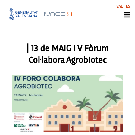
VAL
ES
AGENDA
,
AGENDA
,
AGENDA
,
AGENDA
,
AGENDA SVI
,
AGENDA SVI
,
AGENDA SVI
,
AGENDA SVI
| 13 de MAIG I V Fòrum
Col·labora Agrobiotec