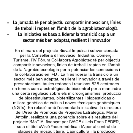
La jornada té per objectiu compartir innovacions, línies
de treball i reptes en l’àmbit de la agrobiotecnología
La iniciativa es basa a liderar la transició cap a un
sector més ben adaptat, resilient i innovador
En el marc del projecte Bioval Impulsa i subvencionada
per la Conselleria d’Innovació, Indústria, Comerç i
Turisme, l’IV Fòrum Col·labora Agrobiotec té per objectiu
compartir innovacions, línies de treball i reptes en l’àmbit
de la *agrobiotecnología per a potenciar les connexions i
la col·laboració en I+D . La fi és liderar la transició a un
sector més ben adaptat, resilient i innovador a través de
presentacions, taules redones i reunions B2B centrades
en temes com a estratègies de biocontrol per a mantindre
una certa regulació sobre els microorganismes, producció
de bioestimulantes, biofertilizantes i biopesticidas o
millora genètica de cultius i noves tècniques genòmiques
(NGTs). En relació amb l’esmentada iniciativa, la directora
de l’Àrea de Promoció de Projectes Estratègics, María
Antolín, realitzarà una ponència sobre els resultats del
projecte *MoTIA, finançat per IVACE+i i els Fons FEDER,
sota el títol «Visió *neuromórfica i IA per al control de
plagues de mosquit tigre. L’agricultura i la producció