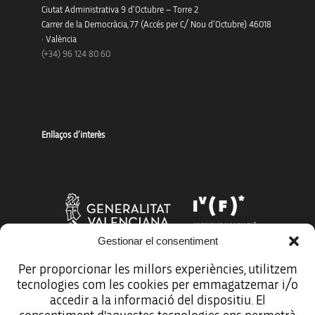
Ciutat Administrativa 9 d’Octubre – Torre 2
Carrer de la Democràcia, 77 (Accés per C/ Nou d’Octubre) 46018
· València
(+34) 96 124 80 60
Enllaços d’interès
Gestionar el consentiment
Per proporcionar les millors experiències, utilitzem
tecnologies com les cookies per emmagatzemar i/o
Més organismes de suport a la innovació
accedir a la informació del dispositiu. El