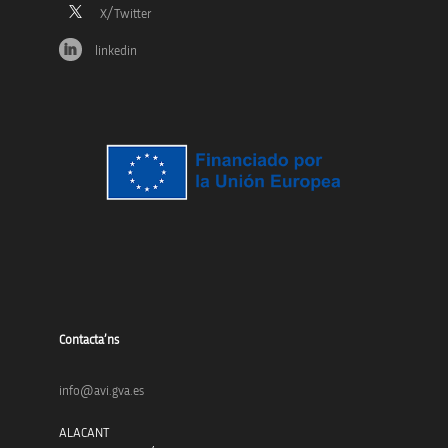
linkedin
Contacta’ns
info@avi.gva.es
ALACANT