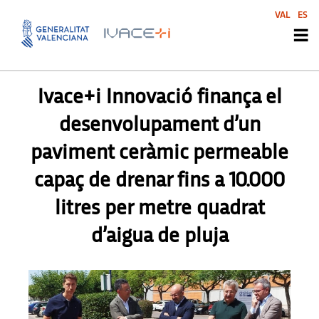
VAL
ES
PREMSA
,
PREMSA
Ivace+i Innovació finança el
desenvolupament d’un
paviment ceràmic permeable
capaç de drenar fins a 10.000
litres per metre quadrat
d’aigua de pluja