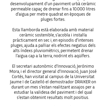
desenvolupament d’un paviment urbà ceràmic
permeable capaç de drenar fins a 10.000 litres
d’aigua per metre quadrat en èpoques de
pluges fortes.
Esta llamborda està elaborada amb material
ceràmic sostenible, s’acobla i instal·la
pràcticament en sec i, en episodis d’intenses
pluges, ajuda a pal·liar els efectes negatius dels
alts índexs pluviomètrics, permetent drenar
l’aigua cap a la terra, nodrint els aqüífers.
El secretari autonòmic d’Innovació, Jerónimo
Mora, i el director general d’Innovació, Juan José
Cortés, han visitat al campus de la Universitat
Jaume I de Castelló el demostrador DRAIKER on
durant un mes s’estan realitzant assajos per a
estudiar la validesa del paviment i del qual
s’estan obtenint resultats molt positius.