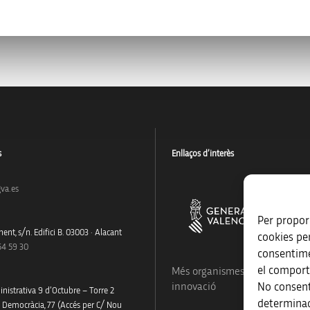
s
Enllaços d’interès
va.es
Per proporc
ent, s/n. Edifici B. 03003 · Alacant
cookies pe
54 59 30
consentime
el comport
Més organismes de suport a la
No consent
innovació
nistrativa 9 d’Octubre – Torre 2
determinad
a Democràcia, 77 (Accés per C/ Nou