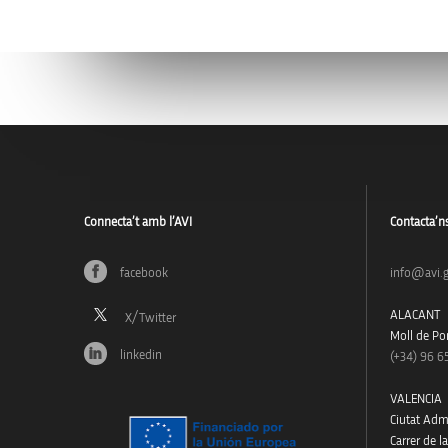
Connecta’t amb l’AVI
Contacta’n
facebook
info@avi.g
ALACANT
Moll de Pon
linkedin
(+34)
96 6
VALENCIA
Ciutat Admi
Carrer de l