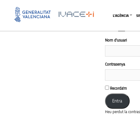
L'AGÈNCIA
S
Nom d'usuari
Contrasenya
Recorda'm
Heu perdut la contra