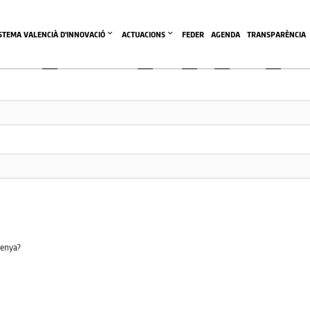
This community area is accessible to logged-in members only.
ISTEMA VALENCIÀ D'INNOVACIÓ
ACTUACIONS
FEDER
AGENDA
TRANSPARÈNCIA
senya?