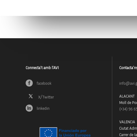
Connecta’t amb l’AVI
Contacta’n
facebook
info@avi.g
ALACANT
Moll de Pon
linkedin
(+34)
96 6
VALENCIA
Ciutat Admi
Carrer de l