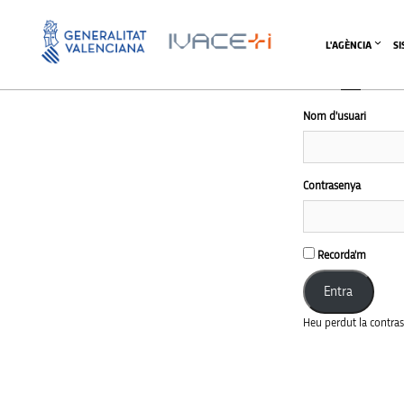
L'AGÈNCIA
S
Nom d'usuari
Contrasenya
Recorda'm
Heu perdut la contra