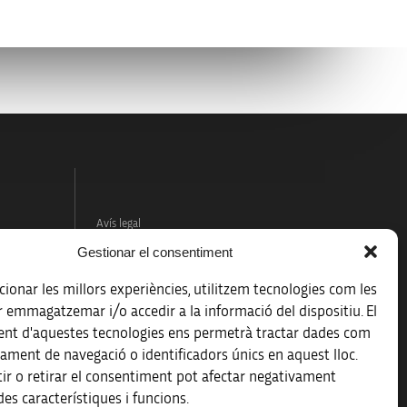
Avís legal
Gestionar el consentiment
Política de protecció de dades
ionar les millors experiències, utilitzem tecnologies com les
Registre d’activitats de tractament
r emmagatzemar i/o accedir a la informació del dispositiu. El
nt d'aquestes tecnologies ens permetrà tractar dades com
Accessibilitat
ament de navegació o identificadors únics en aquest lloc.
ir o retirar el consentiment pot afectar negativament
Mapa web
es característiques i funcions.