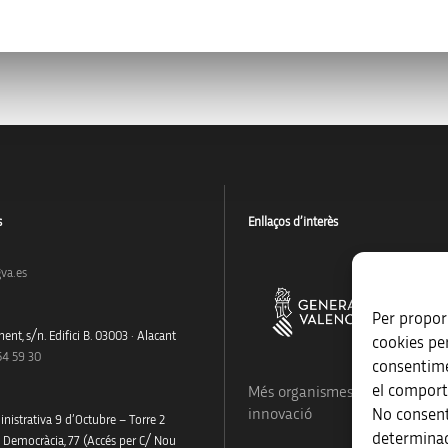
s
Enllaços d’interès
va.es
Per proporc
ent, s/n. Edifici B. 03003 · Alacant
cookies pe
54 59 30
consentime
el comport
Més organismes de suport a la
No consent
innovació
nistrativa 9 d’Octubre – Torre 2
determinad
a Democràcia, 77 (Accés per C/ Nou