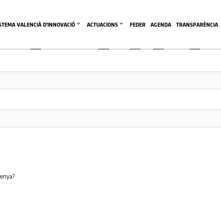
This community area is accessible to logged-in members only.
ISTEMA VALENCIÀ D'INNOVACIÓ
ACTUACIONS
FEDER
AGENDA
TRANSPARÈNCIA
senya?