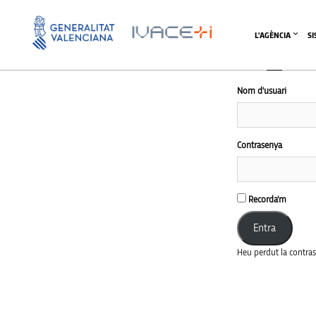
L'AGÈNCIA
S
Nom d'usuari
Contrasenya
Recorda'm
Heu perdut la contra