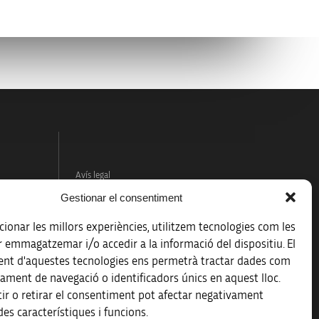
Avís legal
Gestionar el consentiment
Política de protecció de dades
ionar les millors experiències, utilitzem tecnologies com les
Registre d’activitats de tractament
r emmagatzemar i/o accedir a la informació del dispositiu. El
nt d'aquestes tecnologies ens permetrà tractar dades com
Accessibilitat
ament de navegació o identificadors únics en aquest lloc.
ir o retirar el consentiment pot afectar negativament
Mapa web
es característiques i funcions.