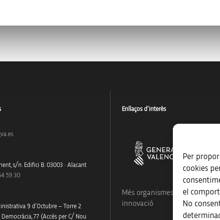
s
Enllaços d’interès
va.es
Per proporc
ent, s/n. Edifici B. 03003 · Alacant
cookies pe
54 59 30
consentime
el comport
Més organismes de suport a la
No consent
innovació
nistrativa 9 d’Octubre – Torre 2
determinad
a Democràcia, 77 (Accés per C/ Nou