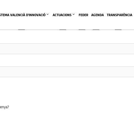
This community area is accessible to logged-in members only.
ISTEMA VALENCIÀ D'INNOVACIÓ
ACTUACIONS
FEDER
AGENDA
TRANSPARÈNCIA
senya?