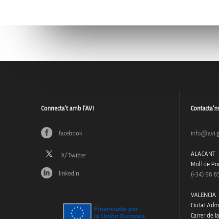
Connecta’t amb l’AVI
Contacta’n
facebook
info@avi.g
ALACANT
Moll de Pon
linkedin
(+34)
96 6
VALENCIA
Ciutat Admi
Carrer de l