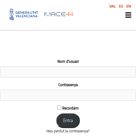
This community area is accessible to logged-in members only.
VAL
ES
EN
Nom d'usuari
Contrasenya
Recorda'm
Heu perdut la contrasenya?