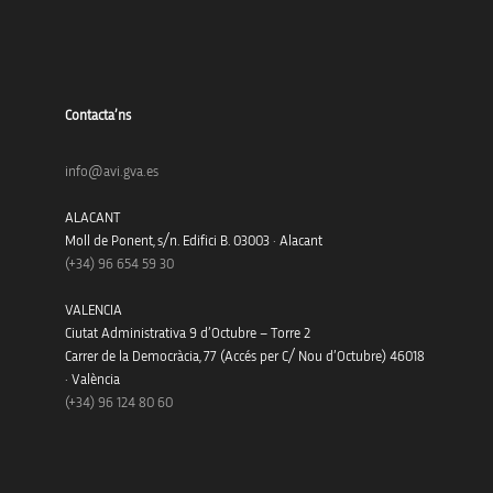
Contacta’ns
info@avi.gva.es
ALACANT
Moll de Ponent, s/n. Edifici B. 03003 · Alacant
(+34)
96 654 59 30
VALENCIA
Ciutat Administrativa 9 d’Octubre – Torre 2
Carrer de la Democràcia, 77 (Accés per C/ Nou d’Octubre) 46018
· València
(+34) 96 124 80 60