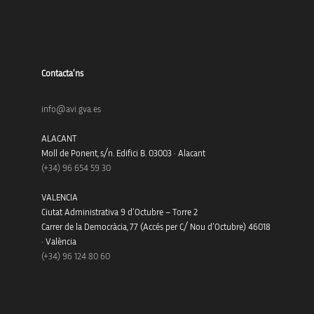
Contacta’ns
info@avi.gva.es
ALACANT
Moll de Ponent, s/n. Edifici B. 03003 · Alacant
(+34)
96 654 59 30
VALENCIA
Ciutat Administrativa 9 d’Octubre – Torre 2
Carrer de la Democràcia, 77 (Accés per C/ Nou d’Octubre) 46018
· València
(+34) 96 124 80 60