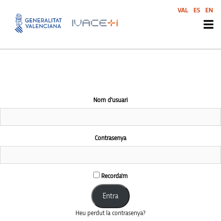
This community area is accessible to logged-in members only.
VAL
ES
EN
Nom d'usuari
Contrasenya
Recorda'm
Heu perdut la contrasenya?