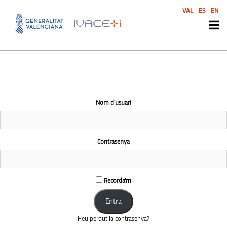
This community area is accessible to logged-in members only.
VAL
ES
EN
Nom d'usuari
Contrasenya
Recorda'm
Heu perdut la contrasenya?