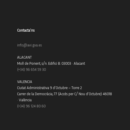
Contacta’ns
info@avi.gva.es
ALACANT
Moll de Ponent, s/n. Edifici B. 03003 · Alacant
(+34)
96 654 59 30
VALENCIA
Ciutat Administrativa 9 d’Octubre – Torre 2
Carrer de la Democràcia, 77 (Accés per C/ Nou d’Octubre) 46018
· València
(+34) 96 124 80 60