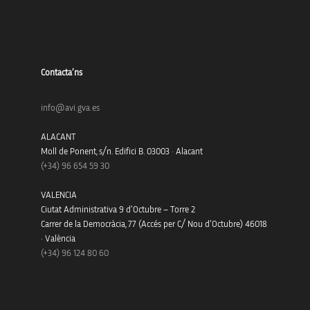
Contacta’ns
info@avi.gva.es
ALACANT
Moll de Ponent, s/n. Edifici B. 03003 · Alacant
(+34)
96 654 59 30
VALENCIA
Ciutat Administrativa 9 d’Octubre – Torre 2
Carrer de la Democràcia, 77 (Accés per C/ Nou d’Octubre) 46018
· València
(+34) 96 124 80 60