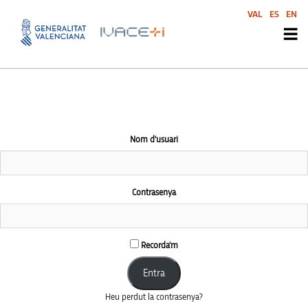
This community area is accessible to logged-in members only.
VAL
ES
EN
Nom d'usuari
Contrasenya
Recorda'm
Heu perdut la contrasenya?