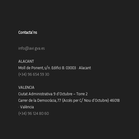
Contacta’ns
info@avi.gva.es
ALACANT
Moll de Ponent, s/n. Edifici B. 03003 · Alacant
(+34)
96 654 59 30
VALENCIA
Ciutat Administrativa 9 d’Octubre – Torre 2
Carrer de la Democràcia, 77 (Accés per C/ Nou d’Octubre) 46018
· València
(+34) 96 124 80 60