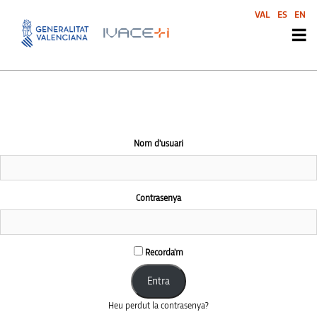
This community area is accessible to logged-in members only.
VAL
ES
EN
Nom d'usuari
Contrasenya
Recorda'm
Heu perdut la contrasenya?