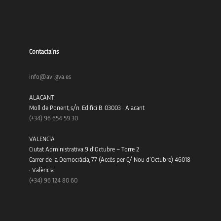
Contacta’ns
info@avi.gva.es
ALACANT
Moll de Ponent, s/n. Edifici B. 03003 · Alacant
(+34)
96 654 59 30
VALENCIA
Ciutat Administrativa 9 d’Octubre – Torre 2
Carrer de la Democràcia, 77 (Accés per C/ Nou d’Octubre) 46018
· València
(+34) 96 124 80 60