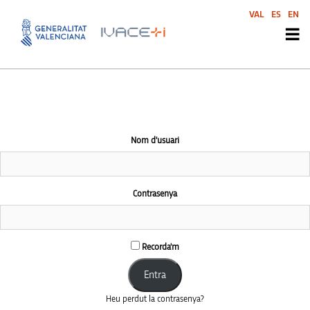
This community area is accessible to logged-in members only.
VAL
ES
EN
Nom d'usuari
Contrasenya
Recorda'm
Heu perdut la contrasenya?