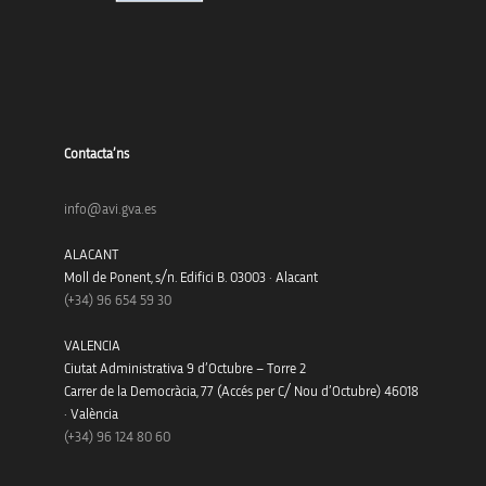
Contacta’ns
info@avi.gva.es
ALACANT
Moll de Ponent, s/n. Edifici B. 03003 · Alacant
(+34)
96 654 59 30
VALENCIA
Ciutat Administrativa 9 d’Octubre – Torre 2
Carrer de la Democràcia, 77 (Accés per C/ Nou d’Octubre) 46018
· València
(+34) 96 124 80 60