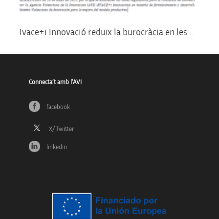
Ivace+i Innovació reduïx la burocràcia en les...
Connecta’t amb l’AVI
facebook
linkedin